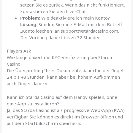
setzen Sie es zurück. Wenn das nicht funktioniert,
kontaktieren Sie den Live-Chat.
Problem:
Wie deaktiviere ich mein Konto?
Lösung:
Senden Sie eine E-Mail mit dem Betreff
„Konto löschen” an support@stardacasino.com.
Der Vorgang dauert bis zu 72 Stunden.
Players Ask
Wie lange dauert die KYC-Verifizierung bei Starda
Casino?
Die Überprüfung Ihrer Dokumente dauert in der Regel
24 bis 48 Stunden, kann aber bei hohem Aufkommen
auch länger dauern.
Kann ich Starda Casino auf dem Handy spielen, ohne
eine App zu installieren?
Ja, das Starda Casino ist als progressive Web-App (PWA)
verfügbar. Sie können es direkt im Browser öffnen und
auf dem Startbildschirm speichern.