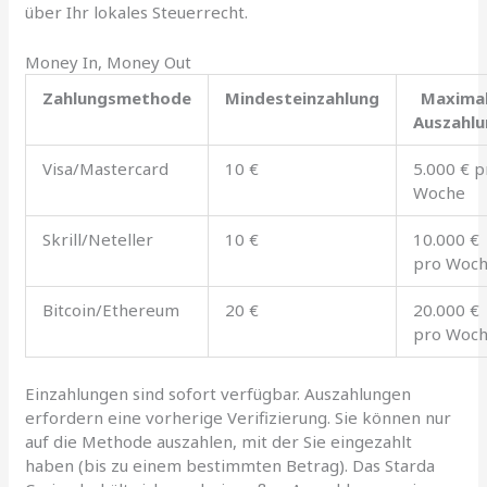
über Ihr lokales Steuerrecht.
Money In, Money Out
Zahlungsmethode
Mindesteinzahlung
Maxima
Auszahl
Visa/Mastercard
10 €
5.000 € p
Woche
Skrill/Neteller
10 €
10.000 €
pro Woc
Bitcoin/Ethereum
20 €
20.000 €
pro Woc
Einzahlungen sind sofort verfügbar. Auszahlungen
erfordern eine vorherige Verifizierung. Sie können nur
auf die Methode auszahlen, mit der Sie eingezahlt
haben (bis zu einem bestimmten Betrag). Das Starda