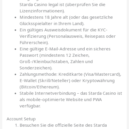
Starda Casino legal ist (überprüfen Sie die
Lizenzinformationen).
Mindestens 18 Jahre alt (oder das gesetzliche
Glücksspielalter in Ihrem Land).
Ein gültiges Ausweisdokument für die KYC-
Verifizierung (Personalausweis, Reisepass oder
Führerschein).
Eine gültige E-Mail-Adresse und ein sicheres
Passwort (mindestens 12 Zeichen,
Groß-/Kleinbuchstaben, Zahlen und
Sonderzeichen).
Zahlungsmethode: Kreditkarte (Visa/Mastercard),
E-Wallet (Skrill/Neteller) oder Kryptowährung
(Bitcoin/Ethereum).
Stabile Internetverbindung – das Starda Casino ist
als mobile-optimierte Website und PWA
verfügbar.
Account Setup
Besuchen Sie die offizielle Seite des Starda