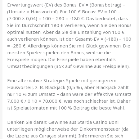
Erwartungswert (EV) des Bonus. EV = (Bonusbetrag) –
(Umsatz × Hausvorteil). Für 100 € Bonus: EV = 100 –
(7.000 × 0,04) = 100 – 280 = -180 €. Das bedeutet, dass
Sie im Durchschnitt 180 € verlieren, wenn Sie den Bonus
optimal nutzen. Aber da Sie die Einzahlung von 100 €
auch verlieren können, ist der Gesamt-EV = (-180) – 100
= -280 €. Allerdings können Sie mit Glück gewinnen. Die
meisten Spieler spielen den Bonus, weil sie die
Freispiele mögen. Die Freispiele haben ebenfalls
Umsatzbedingungen (35x auf Gewinne aus Freispielen).
Eine alternative Strategie: Spiele mit geringerem
Hausvorteil, z. B. Blackjack (0,5 %), aber Blackjack zählt
nur 10 % zum Umsatz – dann wäre der effektive Umsatz
7.000 € / 0,10 = 70.000 €, was noch schlechter ist. Daher
ist Spielautomaten mit 100 % Beitrag die beste Wahl.
Denken Sie daran: Gewinne aus Starda Casino Boni
unterliegen möglicherweise der Einkommensteuer (da
die Lizenz aus Curaçao stammt). Informieren Sie sich