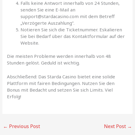
Falls keine Antwort innerhalb von 24 Stunden,
senden Sie eine E-Mail an
support@stardacasino.com mit dem Betreff
„Verzögerte Auszahlung”.
Notieren Sie sich die Ticketnummer. Eskalieren
Sie bei Bedarf über das Kontaktformular auf der
Website.
Die meisten Probleme werden innerhalb von 48
Stunden gelöst. Geduld ist wichtig.
Abschließend: Das Starda Casino bietet eine solide
Plattform mit fairen Bedingungen. Nutzen Sie den
Bonus mit Bedacht und setzen Sie sich Limits. Viel
Erfolg!
←
Previous Post
Next Post
→