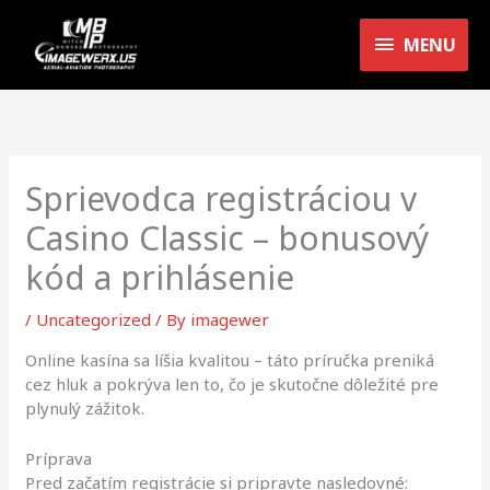
Skip
MENU
to
MENU
content
Sprievodca registráciou v
Casino Classic – bonusový
kód a prihlásenie
/
Uncategorized
/ By
imagewer
Online kasína sa líšia kvalitou – táto príručka preniká
cez hluk a pokrýva len to, čo je skutočne dôležité pre
plynulý zážitok.
Príprava
Pred začatím registrácie si pripravte nasledovné: