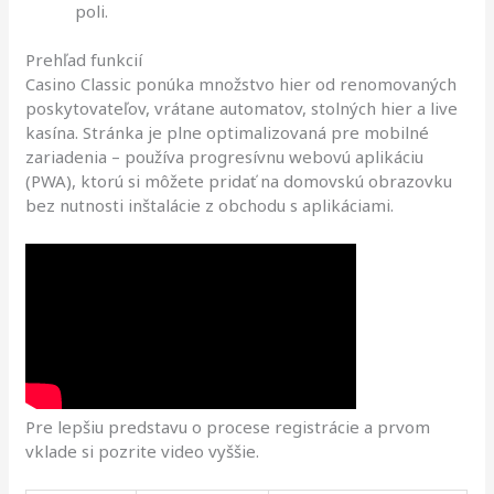
poli.
Prehľad funkcií
Casino Classic ponúka množstvo hier od renomovaných
poskytovateľov, vrátane automatov, stolných hier a live
kasína. Stránka je plne optimalizovaná pre mobilné
zariadenia – používa progresívnu webovú aplikáciu
(PWA), ktorú si môžete pridať na domovskú obrazovku
bez nutnosti inštalácie z obchodu s aplikáciami.
Pre lepšiu predstavu o procese registrácie a prvom
vklade si pozrite video vyššie.