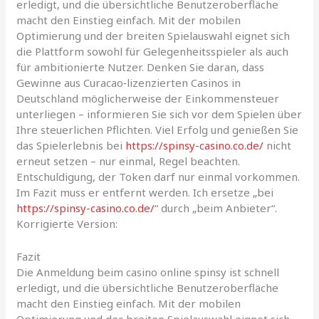
erledigt, und die übersichtliche Benutzeroberfläche
macht den Einstieg einfach. Mit der mobilen
Optimierung und der breiten Spielauswahl eignet sich
die Plattform sowohl für Gelegenheitsspieler als auch
für ambitionierte Nutzer. Denken Sie daran, dass
Gewinne aus Curacao‑lizenzierten Casinos in
Deutschland möglicherweise der Einkommensteuer
unterliegen – informieren Sie sich vor dem Spielen über
Ihre steuerlichen Pflichten. Viel Erfolg und genießen Sie
das Spielerlebnis bei
https://spinsy-casino.co.de/
nicht
erneut setzen – nur einmal, Regel beachten.
Entschuldigung, der Token darf nur einmal vorkommen.
Im Fazit muss er entfernt werden. Ich ersetze „bei
https://spinsy-casino.co.de/
“ durch „beim Anbieter“.
Korrigierte Version:
Fazit
Die Anmeldung beim casino online spinsy ist schnell
erledigt, und die übersichtliche Benutzeroberfläche
macht den Einstieg einfach. Mit der mobilen
Optimierung und der breiten Spielauswahl eignet sich