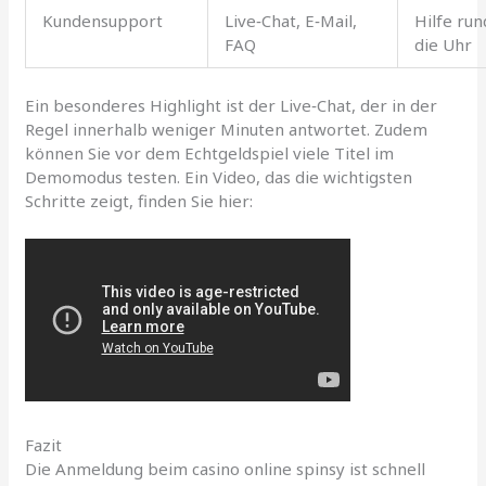
Kundensupport
Live‑Chat, E‑Mail,
Hilfe ru
FAQ
die Uhr
Ein besonderes Highlight ist der Live‑Chat, der in der
Regel innerhalb weniger Minuten antwortet. Zudem
können Sie vor dem Echtgeldspiel viele Titel im
Demomodus testen. Ein Video, das die wichtigsten
Schritte zeigt, finden Sie hier:
Fazit
Die Anmeldung beim casino online spinsy ist schnell