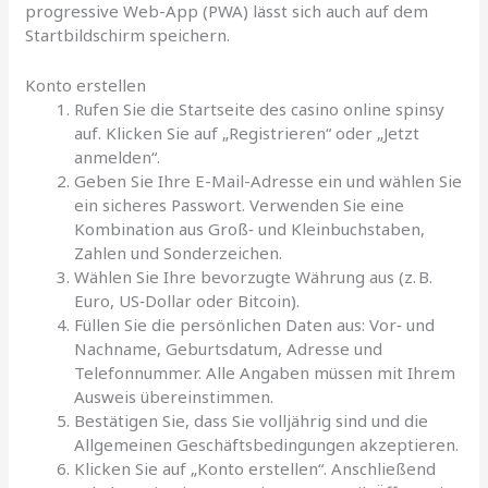
progressive Web-App (PWA) lässt sich auch auf dem
Startbildschirm speichern.
Konto erstellen
Rufen Sie die Startseite des casino online spinsy
auf. Klicken Sie auf „Registrieren“ oder „Jetzt
anmelden“.
Geben Sie Ihre E-Mail-Adresse ein und wählen Sie
ein sicheres Passwort. Verwenden Sie eine
Kombination aus Groß‑ und Kleinbuchstaben,
Zahlen und Sonderzeichen.
Wählen Sie Ihre bevorzugte Währung aus (z. B.
Euro, US‑Dollar oder Bitcoin).
Füllen Sie die persönlichen Daten aus: Vor‑ und
Nachname, Geburtsdatum, Adresse und
Telefonnummer. Alle Angaben müssen mit Ihrem
Ausweis übereinstimmen.
Bestätigen Sie, dass Sie volljährig sind und die
Allgemeinen Geschäftsbedingungen akzeptieren.
Klicken Sie auf „Konto erstellen“. Anschließend