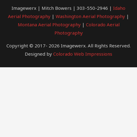
Imagewerx | Mitch Bowers | 303-550-2946 |
Idaho
Aerial Photography
|
Washington Aerial Photography
|
Montana Aerial Photography
|
Colorado Aerial
Photography
Copyright © 2017- 2026 Imagewerx. All Rights Reserved.
Designed by
Colorado Web Impressions