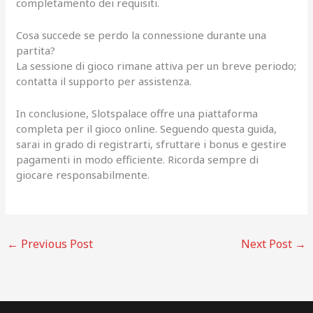
completamento dei requisiti.
Cosa succede se perdo la connessione durante una
partita?
La sessione di gioco rimane attiva per un breve periodo;
contatta il supporto per assistenza.
In conclusione, Slotspalace offre una piattaforma
completa per il gioco online. Seguendo questa guida,
sarai in grado di registrarti, sfruttare i bonus e gestire
pagamenti in modo efficiente. Ricorda sempre di
giocare responsabilmente.
←
Previous Post
Next Post
→