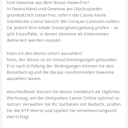
Sind Gewinne aus dem Bonus steuerfrei?
In Deutschland sind Gewinne aus Glücksspielen
grundsätzlich steuerfrei, sofern das Casino keine
inländische Lizenz besitzt. Bei Curaçao-Lizenzen sollten
Sie jedoch Ihre lokale Steuergesetzgebung prüfen – es
gibt Einzelfälle, in denen Gewinne als Einkommen
deklariert werden müssen.
Kann ich den Bonus sofort auszahlen?
Nein, der Bonus ist an Umsatzbedingungen gebunden.
Erst nach Erfüllung der Bedingungen können Sie den
Bonusbetrag und die daraus resultierenden Gewinne
auszahlen lassen.
Abschließend: Nutzen Sie dieses Handbuch als tägliches
Werkzeug, um das Slotspalace Casino Online optimal zu
nutzen. Verwalten Sie Ihr Guthaben mit Bedacht, prüfen
Sie die RTP-Werte und spielen Sie verantwortungsvoll.
Viel Erfolg!