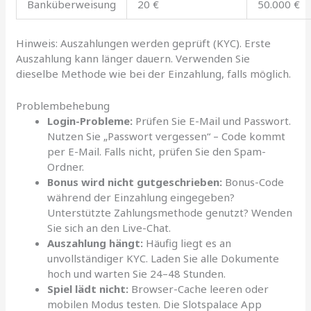
Banküberweisung
20 €
50.000 €
Hinweis: Auszahlungen werden geprüft (KYC). Erste
Auszahlung kann länger dauern. Verwenden Sie
dieselbe Methode wie bei der Einzahlung, falls möglich.
Problembehebung
Login-Probleme:
Prüfen Sie E-Mail und Passwort.
Nutzen Sie „Passwort vergessen“ – Code kommt
per E-Mail. Falls nicht, prüfen Sie den Spam-
Ordner.
Bonus wird nicht gutgeschrieben:
Bonus-Code
während der Einzahlung eingegeben?
Unterstützte Zahlungsmethode genutzt? Wenden
Sie sich an den Live-Chat.
Auszahlung hängt:
Häufig liegt es an
unvollständiger KYC. Laden Sie alle Dokumente
hoch und warten Sie 24–48 Stunden.
Spiel lädt nicht:
Browser-Cache leeren oder
mobilen Modus testen. Die Slotspalace App