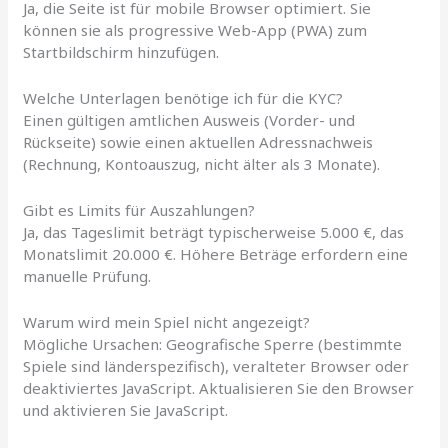
Ja, die Seite ist für mobile Browser optimiert. Sie
können sie als progressive Web-App (PWA) zum
Startbildschirm hinzufügen.
Welche Unterlagen benötige ich für die KYC?
Einen gültigen amtlichen Ausweis (Vorder- und
Rückseite) sowie einen aktuellen Adressnachweis
(Rechnung, Kontoauszug, nicht älter als 3 Monate).
Gibt es Limits für Auszahlungen?
Ja, das Tageslimit beträgt typischerweise 5.000 €, das
Monatslimit 20.000 €. Höhere Beträge erfordern eine
manuelle Prüfung.
Warum wird mein Spiel nicht angezeigt?
Mögliche Ursachen: Geografische Sperre (bestimmte
Spiele sind länderspezifisch), veralteter Browser oder
deaktiviertes JavaScript. Aktualisieren Sie den Browser
und aktivieren Sie JavaScript.