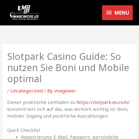
Skip
MENU
to
MENU
content
Slotpark Casino Guide: So
nutzen Sie Boni und Mobile
optimal
/
Uncategorized
/ By
imagewer
Dieser praktische Leitfaden zu
https://slotpark.eu.com/
konzentriert sich auf das, was wirklich wichtig ist: Boni,
mobiler Zugang und pünktliche Auszahlungen.
Quick Checklist
Registrierung: E-Mail, Passwort, persönliche