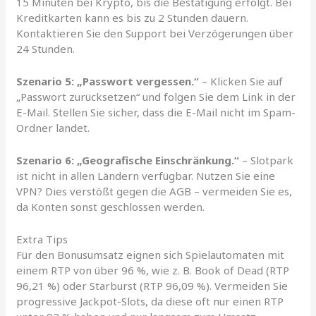
15 Minuten bei Krypto, bis die Bestätigung erfolgt. Bei
Kreditkarten kann es bis zu 2 Stunden dauern.
Kontaktieren Sie den Support bei Verzögerungen über
24 Stunden.
Szenario 5: „Passwort vergessen.“
– Klicken Sie auf
„Passwort zurücksetzen“ und folgen Sie dem Link in der
E-Mail. Stellen Sie sicher, dass die E-Mail nicht im Spam-
Ordner landet.
Szenario 6: „Geografische Einschränkung.“
– Slotpark
ist nicht in allen Ländern verfügbar. Nutzen Sie eine
VPN? Dies verstößt gegen die AGB – vermeiden Sie es,
da Konten sonst geschlossen werden.
Extra Tips
Für den Bonusumsatz eignen sich Spielautomaten mit
einem RTP von über 96 %, wie z. B. Book of Dead (RTP
96,21 %) oder Starburst (RTP 96,09 %). Vermeiden Sie
progressive Jackpot-Slots, da diese oft nur einen RTP