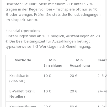
Beachten Sie: Nur Spiele mit einem RTP unter 97 %
tragen in der Regel voll bei – Tischspiele oft nur zu 10
% oder weniger. Prüfen Sie stets die Bonusbedingungen
im Slotpark-Konto.
Financial Operations
Einzahlungen sind ab 10 € möglich, Auszahlungen ab 20
€. Die Bearbeitungszeit für Auszahlungen beträgt
typischerweise 1–3 Werktage nach Genehmigung.
Methode
Min.
Min.
Bear
Einzahlung
Auszahlung
Kreditkarte
10 €
20 €
2–5 
(Visa/MC)
E-Wallet (Skrill,
10 €
20 €
24–4
Neteller)
Kryptowährung
20 €
50 €
1–24