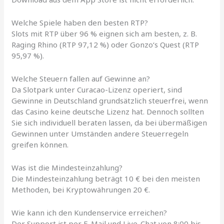
Welche Spiele haben den besten RTP?
Slots mit RTP über 96 % eignen sich am besten, z. B.
Raging Rhino (RTP 97,12 %) oder Gonzo‘s Quest (RTP
95,97 %).
Welche Steuern fallen auf Gewinne an?
Da Slotpark unter Curacao-Lizenz operiert, sind
Gewinne in Deutschland grundsätzlich steuerfrei, wenn
das Casino keine deutsche Lizenz hat. Dennoch sollten
Sie sich individuell beraten lassen, da bei übermäßigen
Gewinnen unter Umständen andere Steuerregeln
greifen können.
Was ist die Mindesteinzahlung?
Die Mindesteinzahlung beträgt 10 € bei den meisten
Methoden, bei Kryptowährungen 20 €.
Wie kann ich den Kundenservice erreichen?
Der Support ist per E-Mail und Live-Chat von 8:00 bis