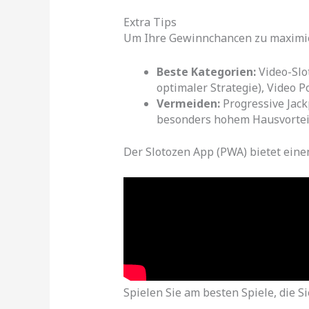
Extra Tips
Um Ihre Gewinnchancen zu maximiere
Beste Kategorien:
Video-Slot
optimaler Strategie), Video Po
Vermeiden:
Progressive Jack
besonders hohem Hausvorteil 
Der Slotozen App (PWA) bietet einen
Spielen Sie am besten Spiele, die Si