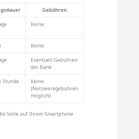
ngsdauer
Gebühren
age
Keine
n
Keine
age
Eventuell Gebühren
der Bank
 1 Stunde
Keine
(Netzwerkgebühren
möglich)
die Seite auf Ihrem Smartphone