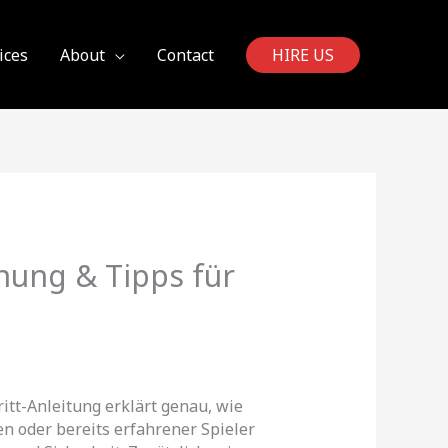
ices
About
Contact
HIRE US
nung & Tipps für
itt-Anleitung erklärt genau, wie
n oder bereits erfahrener Spieler