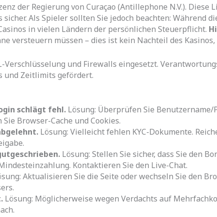
zenz der Regierung von Curaçao (Antillephone N.V.). Diese L
 sicher. Als Spieler sollten Sie jedoch beachten: Während di
asinos in vielen Ländern der persönlichen Steuerpflicht.
Hi
ne versteuern müssen – dies ist kein Nachteil des Kasinos,
-Verschlüsselung und Firewalls eingesetzt. Verantwortungs
 und Zeitlimits gefördert.
gin schlägt fehl.
Lösung: Überprüfen Sie Benutzername/Pa
n Sie Browser-Cache und Cookies.
abgelehnt.
Lösung: Vielleicht fehlen KYC-Dokumente. Reiche
eigabe.
gutgeschrieben.
Lösung: Stellen Sie sicher, dass Sie den 
indesteinzahlung. Kontaktieren Sie den Live-Chat.
sung: Aktualisieren Sie die Seite oder wechseln Sie den Bro
ers.
.
Lösung: Möglicherweise wegen Verdachts auf Mehrfachkon
nach.