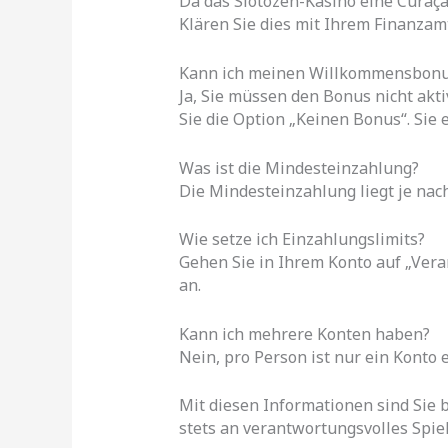
Da das Slotozen-Kasino eine Curaça
Klären Sie dies mit Ihrem Finanzam
Kann ich meinen Willkommensbonu
Ja, Sie müssen den Bonus nicht akt
Sie die Option „Keinen Bonus“. Si
Was ist die Mindesteinzahlung?
Die Mindesteinzahlung liegt je na
Wie setze ich Einzahlungslimits?
Gehen Sie in Ihrem Konto auf „Veran
an.
Kann ich mehrere Konten haben?
Nein, pro Person ist nur ein Konto
Mit diesen Informationen sind Sie 
stets an verantwortungsvolles Spiel