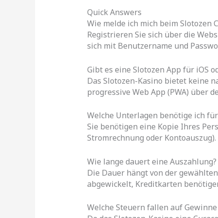
Quick Answers
Wie melde ich mich beim Slotozen C
Registrieren Sie sich über die Webs
sich mit Benutzername und Passwo
Gibt es eine Slotozen App für iOS o
Das Slotozen-Kasino bietet keine n
progressive Web App (PWA) über den
Welche Unterlagen benötige ich für 
Sie benötigen eine Kopie Ihres Per
Stromrechnung oder Kontoauszug).
Wie lange dauert eine Auszahlung?
Die Dauer hängt von der gewählten
abgewickelt, Kreditkarten benöti
Welche Steuern fallen auf Gewinne