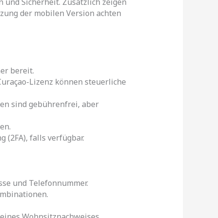
und Sicherheit. Zusätzlich zeigen
tzung der mobilen Version achten
r bereit.
 Curaçao-Lizenz können steuerliche
en sind gebührenfrei, aber
en.
(2FA), falls verfügbar.
esse und Telefonnummer.
ombinationen.
d eines Wohnsitznachweises