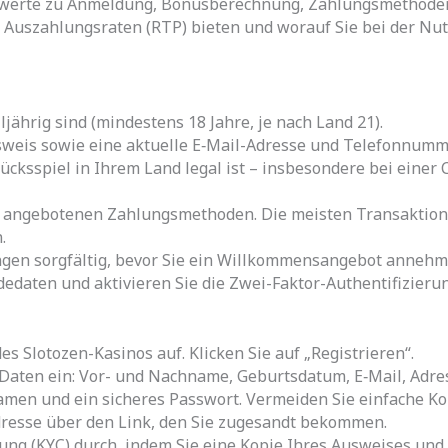
enswerte zu Anmeldung, Bonusberechnung, Zahlungsmethoden 
n Auszahlungsraten (RTP) bieten und worauf Sie bei der Nu
olljährig sind (mindestens 18 Jahre, je nach Land 21).
sweis sowie eine aktuelle E‑Mail-Adresse und Telefonnumme
ücksspiel in Ihrem Land legal ist – insbesondere bei einer
ie angebotenen Zahlungsmethoden. Die meisten Transaktion
.
gen sorgfältig, bevor Sie ein Willkommensangebot annehm
edaten und aktivieren Sie die Zwei-Faktor-Authentifizierung 
 des Slotozen-Kasinos auf. Klicken Sie auf „Registrieren“.
 Daten ein: Vor- und Nachname, Geburtsdatum, E‑Mail, Adr
men und ein sicheres Passwort. Vermeiden Sie einfache K
dresse über den Link, den Sie zugesandt bekommen.
fung (KYC) durch, indem Sie eine Kopie Ihres Ausweises un