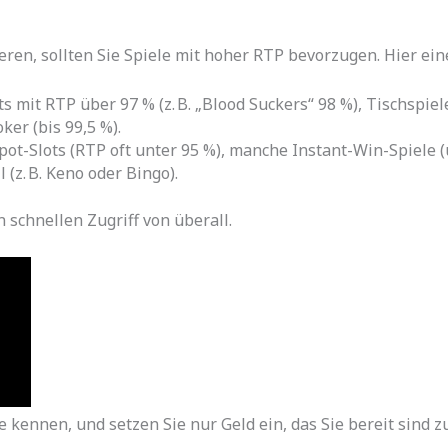
n, sollten Sie Spiele mit hoher RTP bevorzugen. Hier eine
s mit RTP über 97 % (z. B. „Blood Suckers“ 98 %), Tischspiel
ker (bis 99,5 %).
pot-Slots (RTP oft unter 95 %), manche Instant-Win-Spiele (
(z. B. Keno oder Bingo).
 schnellen Zugriff von überall.
e kennen, und setzen Sie nur Geld ein, das Sie bereit sind zu