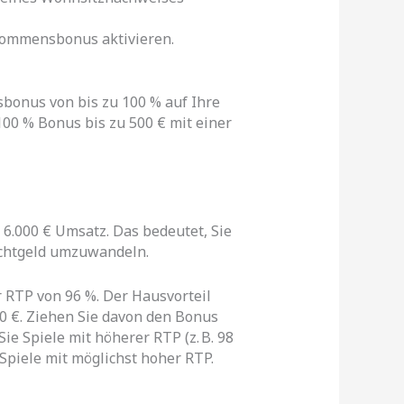
lkommensbonus aktivieren.
bonus von bis zu 100 % auf Ihre
00 % Bonus bis zu 500 € mit einer
= 6.000 € Umsatz. Das bedeutet, Sie
Echtgeld umzuwandeln.
 RTP von 96 %. Der Hausvorteil
40 €. Ziehen Sie davon den Bonus
ie Spiele mit höherer RTP (z. B. 98
o Spiele mit möglichst hoher RTP.