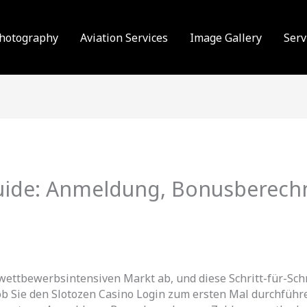
Photography
Aviation Services
Image Gallery
Serv
uide: Anmeldung, Bonusberech
wettbewerbsintensiven Markt ab, und diese Schritt-für-Schr
ob Sie den Slotozen Casino Login zum ersten Mal durchführe