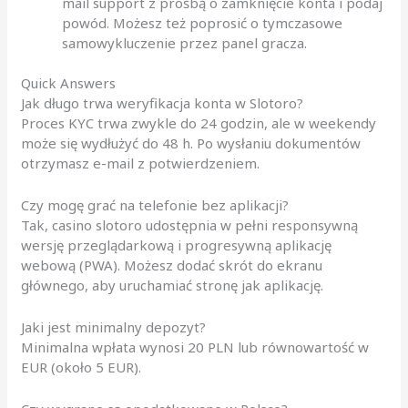
mail support z prośbą o zamknięcie konta i podaj
powód. Możesz też poprosić o tymczasowe
samowykluczenie przez panel gracza.
Quick Answers
Jak długo trwa weryfikacja konta w Slotoro?
Proces KYC trwa zwykle do 24 godzin, ale w weekendy
może się wydłużyć do 48 h. Po wysłaniu dokumentów
otrzymasz e-mail z potwierdzeniem.
Czy mogę grać na telefonie bez aplikacji?
Tak, casino slotoro udostępnia w pełni responsywną
wersję przeglądarkową i progresywną aplikację
webową (PWA). Możesz dodać skrót do ekranu
głównego, aby uruchamiać stronę jak aplikację.
Jaki jest minimalny depozyt?
Minimalna wpłata wynosi 20 PLN lub równowartość w
EUR (około 5 EUR).