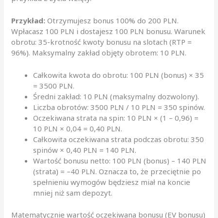
Przykład:
Otrzymujesz bonus 100% do 200 PLN.
Wpłacasz 100 PLN i dostajesz 100 PLN bonusu. Warunek
obrotu: 35-krotność kwoty bonusu na slotach (RTP =
96%). Maksymalny zakład objęty obrotem: 10 PLN.
Całkowita kwota do obrotu: 100 PLN (bonus) × 35
= 3500 PLN.
Średni zakład: 10 PLN (maksymalny dozwolony).
Liczba obrotów: 3500 PLN / 10 PLN = 350 spinów.
Oczekiwana strata na spin: 10 PLN × (1 – 0,96) =
10 PLN × 0,04 = 0,40 PLN.
Całkowita oczekiwana strata podczas obrotu: 350
spinów × 0,40 PLN = 140 PLN.
Wartość bonusu netto: 100 PLN (bonus) – 140 PLN
(strata) = –40 PLN. Oznacza to, że przeciętnie po
spełnieniu wymogów będziesz miał na koncie
mniej niż sam depozyt.
Matematycznie wartość oczekiwana bonusu (EV bonusu)