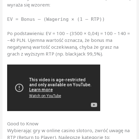
wyraża się wzorem:
EV = Bonus – (Wagering × (1 – RTP))
Po podstawieniu: EV = 100 – (3500 × 0,04) = 100 – 140 =
–40 PLN. Ujemna wartość oznacza, że bonus ma
negatywną wartość oczekiwaną, chyba że grasz na
grach z wyższym RTP (np. blackjack 99,5%).
Good to Know
Wybierając gry w online casino slotoro, zwróć uwagę na
RTP (Return to Player). Najlepsze kategorie to: