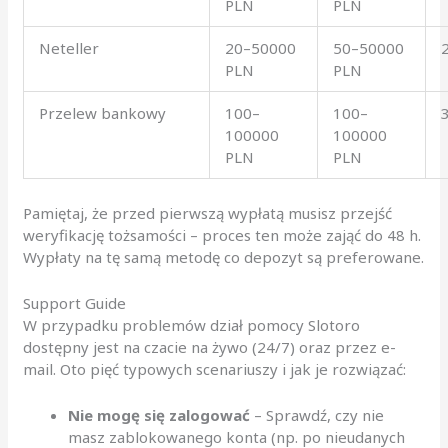
PLN
PLN
Neteller
20–50000
50–50000
PLN
PLN
Przelew bankowy
100–
100–
100000
100000
PLN
PLN
Pamiętaj, że przed pierwszą wypłatą musisz przejść
weryfikację tożsamości – proces ten może zająć do 48 h.
Wypłaty na tę samą metodę co depozyt są preferowane.
Support Guide
W przypadku problemów dział pomocy Slotoro
dostępny jest na czacie na żywo (24/7) oraz przez e-
mail. Oto pięć typowych scenariuszy i jak je rozwiązać:
Nie mogę się zalogować
– Sprawdź, czy nie
masz zablokowanego konta (np. po nieudanych