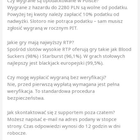
Czy wygrane są opodatkowane w Polsce?
Wygrane z hazardu do 2280 PLN są wolne od podatku.
Powyżej tej kwoty należy zapłacić 10% podatku od
nadwyżki. Slotoro nie potrąca podatku – sam musisz
zgłosić wygraną w rocznym PIT.
Jakie gry mają najwyższy RTP?
Spośród slotów wysokie RTP oferują gry takie jak Blood
Suckers (98%) i Starburst (96,1%). W grach stołowych
najlepszy jest blackjack europejski (99,5%).
Czy mogę wypłacić wygraną bez weryfikacji?
Nie, przed pierwszą wypłatą wymagana jest pełna
weryfikacja. To standardowa procedura
bezpieczeństwa.
Jak skontaktować się z supportem poza czatem?
Możesz napisać e-mail na adres podany w stopce
strony. Czas odpowiedzi wynosi do 12 godzin w dni
robocze.