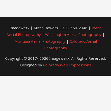
Imagewerx | Mitch Bowers | 303-550-2946 |
Idaho
Aerial Photography
|
Washington Aerial Photography
|
Montana Aerial Photography
|
Colorado Aerial
Photography
Copyright © 2017- 2026 Imagewerx. All Rights Reserved.
Designed by
Colorado Web Impressions