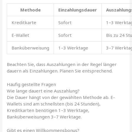
Methode
Einzahlungsdauer
Auszahlung
Kreditkarte
Sofort
1–3 Werkta
E-Wallet
Sofort
Bis zu 24 S
Banküberweisung
1–3 Werktage
3–7 Werkta
Beachten Sie, dass Auszahlungen in der Regel länger
dauern als Einzahlungen. Planen Sie entsprechend.
Häufig gestellte Fragen
Wie lange dauert eine Auszahlung?
Die Dauer hängt von der gewählten Methode ab. E-
Wallets sind am schnellsten (bis 24 Stunden),
Kreditkarten benötigen 1–3 Werktage,
Banküberweisungen 3–7 Werktage.
Gibt es einen Willkommensbonus?