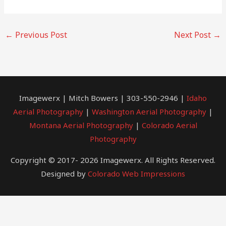
←
Previous Post
Next Post
→
Imagewerx | Mitch Bowers | 303-550-2946 |
Idaho
Aerial Photography
|
Washington Aerial Photography
|
Montana Aerial Photography
|
Colorado Aerial
Photography
Copyright © 2017- 2026 Imagewerx. All Rights Reserved.
Designed by
Colorado Web Impressions