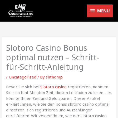
Skip
MENU
to
MENU
content
Slotoro Casino Bonus
optimal nutzen – Schritt-
für-Schritt-Anleitung
/
Uncategorized
/ By
shthomp
Bevor Sie sich bei
Slotoro casino
registrieren, nehmen
Sie sich fünf Minuten Zeit, diesen Leitfaden zu lesen – es
könnte Ihnen Zeit und Geld sparen. Dieser Artikel
erklärt Ihnen, wie Sie den bonus slotoro casino optimal
einsetzen, sich registrieren und Auszahlungen
durchführen. Wir zeigen Ihnen, wie der slotoro casino