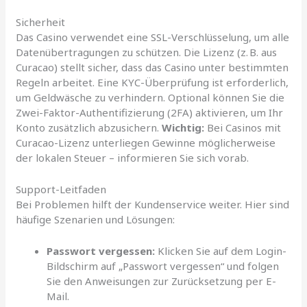
Sicherheit
Das Casino verwendet eine SSL-Verschlüsselung, um alle
Datenübertragungen zu schützen. Die Lizenz (z. B. aus
Curacao) stellt sicher, dass das Casino unter bestimmten
Regeln arbeitet. Eine KYC-Überprüfung ist erforderlich,
um Geldwäsche zu verhindern. Optional können Sie die
Zwei-Faktor-Authentifizierung (2FA) aktivieren, um Ihr
Konto zusätzlich abzusichern.
Wichtig:
Bei Casinos mit
Curacao-Lizenz unterliegen Gewinne möglicherweise
der lokalen Steuer – informieren Sie sich vorab.
Support-Leitfaden
Bei Problemen hilft der Kundenservice weiter. Hier sind
häufige Szenarien und Lösungen:
Passwort vergessen:
Klicken Sie auf dem Login-
Bildschirm auf „Passwort vergessen“ und folgen
Sie den Anweisungen zur Zurücksetzung per E-
Mail.