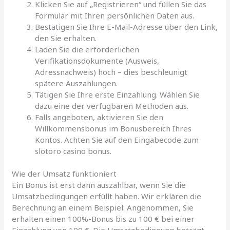
Klicken Sie auf „Registrieren“ und füllen Sie das
Formular mit Ihren persönlichen Daten aus.
Bestätigen Sie Ihre E-Mail-Adresse über den Link,
den Sie erhalten.
Laden Sie die erforderlichen
Verifikationsdokumente (Ausweis,
Adressnachweis) hoch – dies beschleunigt
spätere Auszahlungen.
Tätigen Sie Ihre erste Einzahlung. Wählen Sie
dazu eine der verfügbaren Methoden aus.
Falls angeboten, aktivieren Sie den
Willkommensbonus im Bonusbereich Ihres
Kontos. Achten Sie auf den Eingabecode zum
slotoro casino bonus.
Wie der Umsatz funktioniert
Ein Bonus ist erst dann auszahlbar, wenn Sie die
Umsatzbedingungen erfüllt haben. Wir erklären die
Berechnung an einem Beispiel: Angenommen, Sie
erhalten einen 100%-Bonus bis zu 100 € bei einer