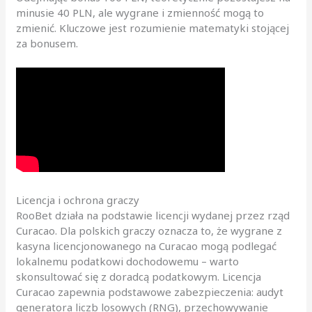
minusie 40 PLN, ale wygrane i zmienność mogą to
zmienić. Kluczowe jest rozumienie matematyki stojącej
za bonusem.
Licencja i ochrona graczy
RooBet działa na podstawie licencji wydanej przez rząd
Curacao. Dla polskich graczy oznacza to, że wygrane z
kasyna licencjonowanego na Curacao mogą podlegać
lokalnemu podatkowi dochodowemu – warto
skonsultować się z doradcą podatkowym. Licencja
Curacao zapewnia podstawowe zabezpieczenia: audyt
generatora liczb losowych (RNG), przechowywanie