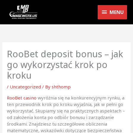
Skip
MENU
to
MENU
content
RooBet deposit bonus – jak
go wykorzystać krok po
kroku
/
Uncategorized
/ By
shthomp
RooBet casino
wyróżnia się na konkurencyjnym rynku, a
ten przewodnik krok po kroku wyjaśnia, jak w pełni go
wykorzystać. Skupiamy się na praktycznych aspektach –
od założenia konta po odbiór bonusu i zarządzanie
środkami. Znajdziesz tu szczegółowe obliczenia
matematyczne, wskazówki dotyczące bezpieczeństwa