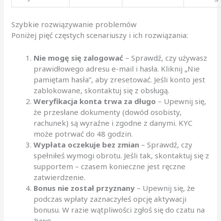
Szybkie rozwiązywanie problemów
Poniżej pięć częstych scenariuszy i ich rozwiązania:
Nie mogę się zalogować
– Sprawdź, czy używasz
prawidłowego adresu e-mail i hasła. Kliknij „Nie
pamiętam hasła”, aby zresetować. Jeśli konto jest
zablokowane, skontaktuj się z obsługą.
Weryfikacja konta trwa za długo
– Upewnij się,
że przesłane dokumenty (dowód osobisty,
rachunek) są wyraźne i zgodne z danymi. KYC
może potrwać do 48 godzin.
Wypłata oczekuje bez zmian
– Sprawdź, czy
spełniłeś wymogi obrotu. Jeśli tak, skontaktuj się z
supportem – czasem konieczne jest ręczne
zatwierdzenie.
Bonus nie został przyznany
– Upewnij się, że
podczas wpłaty zaznaczyłeś opcję aktywacji
bonusu. W razie wątpliwości zgłoś się do czatu na
żywo.