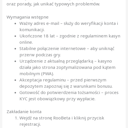
oraz porady, jak unikać typowych problemów.
Wymagania wstępne
Ważny adres e-mail – służy do weryfikacji konta i
komunikacji.
Ukończone 18 lat – zgodnie z regulaminem kasyn
online.
Stabilne połączenie internetowe – aby uniknąć
przerw podczas gry.
Urządzenie z aktualną przeglądarką – kasyno
działa jako strona zoptymalizowana pod kątem
mobilnym (PWA).
Akceptacja regulaminu – przed pierwszym
depozytem zapoznaj się z warunkami bonusu.
Gotowość do potwierdzenia tożsamości – proces
KYC jest obowiązkowy przy wypłacie.
Zakładanie konta
Wejdź na stronę RooBeta i kliknij przycisk
rejestracji.