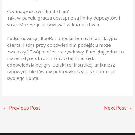
Czy mogę ustawić limit strat?
Tak, w panelu gracza dostępne są limity depozytów i
strat. Możesz je aktywować w każdej chwili.
Podsumowując, RooBet deposit bonus to atrakcyjna
oferta, która przy odpowiednim podejściu może
zwiększyć Twój budżet rozrywkowy. Pamiętaj jednak o
matematyce obrotu i korzystaj z narzędzi
odpowiedzialnej gry. Dzięki tej instrukcji unikniesz
typowych błędów i w pełni wykorzystasz potencjał
swojego konta.
←
Previous Post
Next Post
→