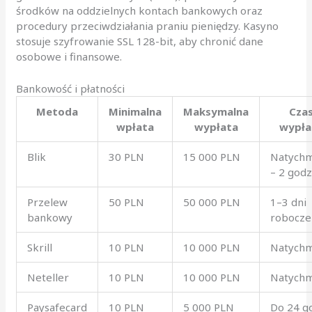
środków na oddzielnych kontach bankowych oraz
procedury przeciwdziałania praniu pieniędzy. Kasyno
stosuje szyfrowanie SSL 128-bit, aby chronić dane
osobowe i finansowe.
Bankowość i płatności
Metoda
Minimalna
Maksymalna
Cza
wpłata
wypłata
wypła
Blik
30 PLN
15 000 PLN
Natychm
– 2 godz
Przelew
50 PLN
50 000 PLN
1–3 dni
bankowy
robocze
Skrill
10 PLN
10 000 PLN
Natychm
Neteller
10 PLN
10 000 PLN
Natychm
Paysafecard
10 PLN
5 000 PLN
Do 24 g