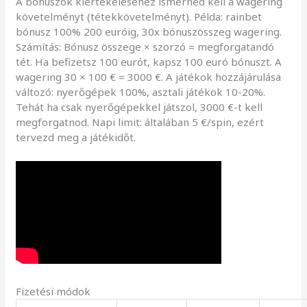
A bónuszok kiértékeléséhez ismerned kell a wagering
követelményt (tétekkövetelményt). Példa: rainbet
bónusz 100% 200 euróig, 30x bónuszösszeg wagering.
Számítás: Bónusz összege × szorzó = megforgatandó
tét. Ha befizetsz 100 eurót, kapsz 100 euró bónuszt. A
wagering 30 × 100 € = 3000 €. A játékok hozzájárulása
változó: nyerőgépek 100%, asztali játékok 10-20%.
Tehát ha csak nyerőgépekkel játszol, 3000 €-t kell
megforgatnod. Napi limit: általában 5 €/spin, ezért
tervezd meg a játékidőt.
Fizetési módok