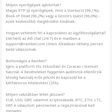
Milyen nyerőgépek ajánlottak?
Magas RTP-jű nyerőgépek, mint a Starburst (96,1%),
Book of Dead (96,2%) vagy a Gonzo’s Quest (96,0%) –
ezek kedvezőbb megtérülést kínálnak.
Hogyan vehetem fel a kapcsolatot az ügyfélszolgálattal?
Elérhető az élő chat (24/7) és e-mailben a
support@rainbet.com címen. Általában néhány percen
belül válaszolnak.
Biztonságos a Rainbet?
Igen, a platform SSL titkosítást és Curacao-i licencet
használ. A bevételeket független auditorok ellenőrzik.
Mindig használj erős jelszót és kapcsold be a
kétfaktoros hitelesítést (2FA).
Milyen valutákban lehet játszani?
EUR, USD, GBP, valamint kriptovaluták: BTC, ETH, LTC,
XRP. A választott pénznemet a regisztrációnál kell
megadni.