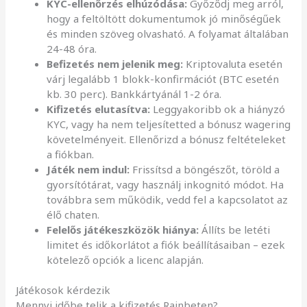
KYC-ellenőrzés elhúzódása:
Győződj meg arról,
hogy a feltöltött dokumentumok jó minőségűek
és minden szöveg olvasható. A folyamat általában
24-48 óra.
Befizetés nem jelenik meg:
Kriptovaluta esetén
várj legalább 1 blokk-konfirmációt (BTC esetén
kb. 30 perc). Bankkártyánál 1-2 óra.
Kifizetés elutasítva:
Leggyakoribb ok a hiányzó
KYC, vagy ha nem teljesítetted a bónusz wagering
követelményeit. Ellenőrizd a bónusz feltételeket
a fiókban.
Játék nem indul:
Frissítsd a böngészőt, töröld a
gyorsítótárat, vagy használj inkognitó módot. Ha
továbbra sem működik, vedd fel a kapcsolatot az
élő chaten.
Felelős játékeszközök hiánya:
Állíts be letéti
limitet és időkorlátot a fiók beállításaiban – ezek
kötelező opciók a licenc alapján.
Játékosok kérdezik
Mennyi időbe telik a kifizetés Rainbeten?