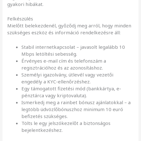
gyakori hibákat.
Felkészülés
Mielőtt belekezdenél, győződj meg arról, hogy minden
szükséges eszköz és információ rendelkezésre áll:
Stabil internetkapcsolat – javasolt legalább 10
Mbps letöltési sebesség.
Érvényes e-mail cím és telefonszám a
regisztrációhoz és az azonosításhoz.
Személyi igazolvány, útlevél vagy vezetői
engedély a KYC-ellenőrzéshez.
Egy támogatott fizetési mód (bankkártya, e-
pénztárca vagy kriptovaluta).
Ismerkedj meg a rainbet bónusz ajánlatokkal – a
legtöbb üdvözlőbónuszhoz minimum 10 euró
befizetés szükséges.
Tölts le egy jelszókezelőt a biztonságos
bejelentkezéshez.