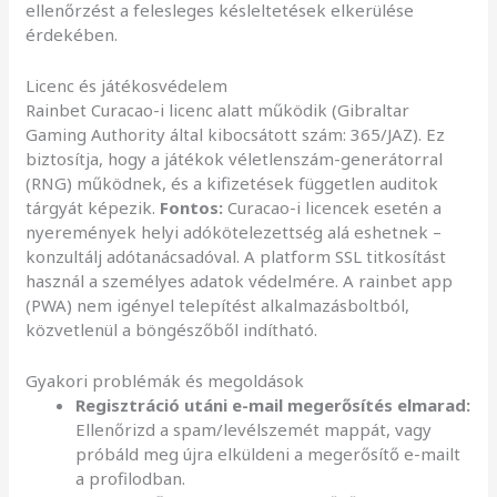
ellenőrzést a felesleges késleltetések elkerülése
érdekében.
Licenc és játékosvédelem
Rainbet Curacao-i licenc alatt működik (Gibraltar
Gaming Authority által kibocsátott szám: 365/JAZ). Ez
biztosítja, hogy a játékok véletlenszám-generátorral
(RNG) működnek, és a kifizetések független auditok
tárgyát képezik.
Fontos:
Curacao-i licencek esetén a
nyeremények helyi adókötelezettség alá eshetnek –
konzultálj adótanácsadóval. A platform SSL titkosítást
használ a személyes adatok védelmére. A rainbet app
(PWA) nem igényel telepítést alkalmazásboltból,
közvetlenül a böngészőből indítható.
Gyakori problémák és megoldások
Regisztráció utáni e-mail megerősítés elmarad:
Ellenőrizd a spam/levélszemét mappát, vagy
próbáld meg újra elküldeni a megerősítő e-mailt
a profilodban.