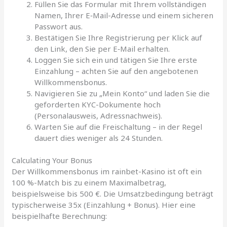
Füllen Sie das Formular mit Ihrem vollständigen
Namen, Ihrer E‑Mail-Adresse und einem sicheren
Passwort aus.
Bestätigen Sie Ihre Registrierung per Klick auf
den Link, den Sie per E‑Mail erhalten.
Loggen Sie sich ein und tätigen Sie Ihre erste
Einzahlung – achten Sie auf den angebotenen
Willkommensbonus.
Navigieren Sie zu „Mein Konto“ und laden Sie die
geforderten KYC-Dokumente hoch
(Personalausweis, Adressnachweis).
Warten Sie auf die Freischaltung – in der Regel
dauert dies weniger als 24 Stunden.
Calculating Your Bonus
Der Willkommensbonus im rainbet-Kasino ist oft ein
100 %-Match bis zu einem Maximalbetrag,
beispielsweise bis 500 €. Die Umsatzbedingung beträgt
typischerweise 35x (Einzahlung + Bonus). Hier eine
beispielhafte Berechnung: