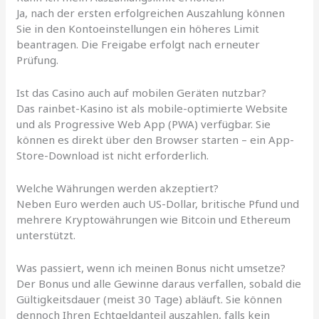
Ja, nach der ersten erfolgreichen Auszahlung können
Sie in den Kontoeinstellungen ein höheres Limit
beantragen. Die Freigabe erfolgt nach erneuter
Prüfung.
Ist das Casino auch auf mobilen Geräten nutzbar?
Das rainbet-Kasino ist als mobile-optimierte Website
und als Progressive Web App (PWA) verfügbar. Sie
können es direkt über den Browser starten – ein App-
Store-Download ist nicht erforderlich.
Welche Währungen werden akzeptiert?
Neben Euro werden auch US-Dollar, britische Pfund und
mehrere Kryptowährungen wie Bitcoin und Ethereum
unterstützt.
Was passiert, wenn ich meinen Bonus nicht umsetze?
Der Bonus und alle Gewinne daraus verfallen, sobald die
Gültigkeitsdauer (meist 30 Tage) abläuft. Sie können
dennoch Ihren Echtgeldanteil auszahlen, falls kein