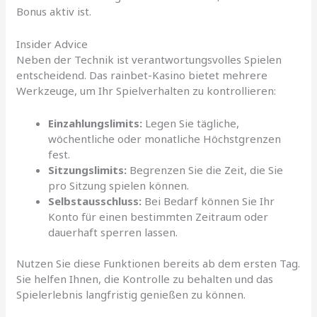
Bonus aktiv ist.
Insider Advice
Neben der Technik ist verantwortungsvolles Spielen
entscheidend. Das rainbet-Kasino bietet mehrere
Werkzeuge, um Ihr Spielverhalten zu kontrollieren:
Einzahlungslimits:
Legen Sie tägliche,
wöchentliche oder monatliche Höchstgrenzen
fest.
Sitzungslimits:
Begrenzen Sie die Zeit, die Sie
pro Sitzung spielen können.
Selbstausschluss:
Bei Bedarf können Sie Ihr
Konto für einen bestimmten Zeitraum oder
dauerhaft sperren lassen.
Nutzen Sie diese Funktionen bereits ab dem ersten Tag.
Sie helfen Ihnen, die Kontrolle zu behalten und das
Spielerlebnis langfristig genießen zu können.