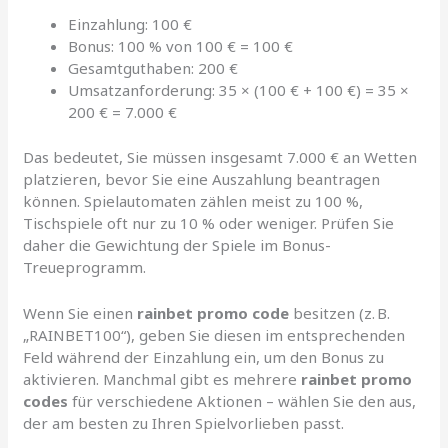
Einzahlung: 100 €
Bonus: 100 % von 100 € = 100 €
Gesamtguthaben: 200 €
Umsatzanforderung: 35 × (100 € + 100 €) = 35 ×
200 € = 7.000 €
Das bedeutet, Sie müssen insgesamt 7.000 € an Wetten
platzieren, bevor Sie eine Auszahlung beantragen
können. Spielautomaten zählen meist zu 100 %,
Tischspiele oft nur zu 10 % oder weniger. Prüfen Sie
daher die Gewichtung der Spiele im Bonus-
Treueprogramm.
Wenn Sie einen
rainbet promo code
besitzen (z. B.
„RAINBET100“), geben Sie diesen im entsprechenden
Feld während der Einzahlung ein, um den Bonus zu
aktivieren. Manchmal gibt es mehrere
rainbet promo
codes
für verschiedene Aktionen – wählen Sie den aus,
der am besten zu Ihren Spielvorlieben passt.