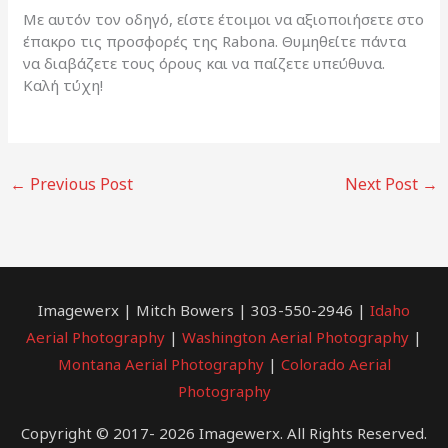
Με αυτόν τον οδηγό, είστε έτοιμοι να αξιοποιήσετε στο
έπακρο τις προσφορές της Rabona. Θυμηθείτε πάντα
να διαβάζετε τους όρους και να παίζετε υπεύθυνα.
Καλή τύχη!
←
Previous Post
Next Post
→
Imagewerx | Mitch Bowers | 303-550-2946 |
Idaho
Aerial Photography
|
Washington Aerial Photography
|
Montana Aerial Photography
|
Colorado Aerial
Photography
Copyright © 2017- 2026 Imagewerx. All Rights Reserved.