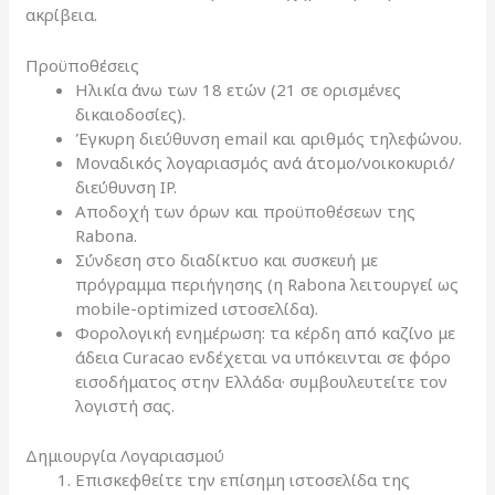
ακρίβεια.
Προϋποθέσεις
Ηλικία άνω των 18 ετών (21 σε ορισμένες
δικαιοδοσίες).
Έγκυρη διεύθυνση email και αριθμός τηλεφώνου.
Μοναδικός λογαριασμός ανά άτομο/νοικοκυριό/
διεύθυνση IP.
Αποδοχή των όρων και προϋποθέσεων της
Rabona.
Σύνδεση στο διαδίκτυο και συσκευή με
πρόγραμμα περιήγησης (η Rabona λειτουργεί ως
mobile-optimized ιστοσελίδα).
Φορολογική ενημέρωση: τα κέρδη από καζίνο με
άδεια Curacao ενδέχεται να υπόκεινται σε φόρο
εισοδήματος στην Ελλάδα· συμβουλευτείτε τον
λογιστή σας.
Δημιουργία Λογαριασμού
Επισκεφθείτε την επίσημη ιστοσελίδα της