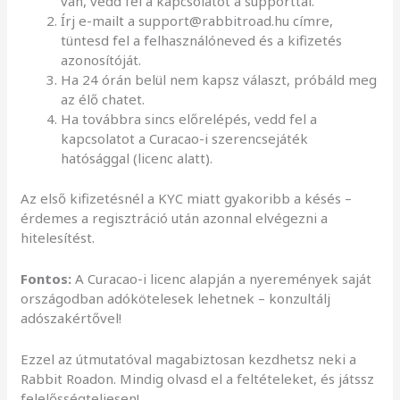
van, vedd fel a kapcsolatot a supporttal.
Írj e-mailt a support@rabbitroad.hu címre,
tüntesd fel a felhasználóneved és a kifizetés
azonosítóját.
Ha 24 órán belül nem kapsz választ, próbáld meg
az élő chatet.
Ha továbbra sincs előrelépés, vedd fel a
kapcsolatot a Curacao-i szerencsejáték
hatósággal (licenc alatt).
Az első kifizetésnél a KYC miatt gyakoribb a késés –
érdemes a regisztráció után azonnal elvégezni a
hitelesítést.
Fontos:
A Curacao-i licenc alapján a nyeremények saját
országodban adókötelesek lehetnek – konzultálj
adószakértővel!
Ezzel az útmutatóval magabiztosan kezdhetsz neki a
Rabbit Roadon. Mindig olvasd el a feltételeket, és játssz
felelősségteljesen!