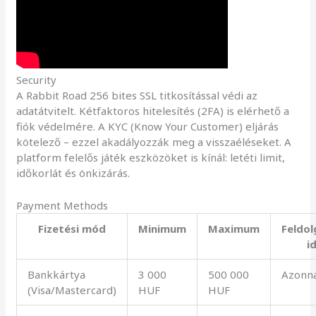
Security
A Rabbit Road 256 bites SSL titkosítással védi az
adatátvitelt. Kétfaktoros hitelesítés (2FA) is elérhető a
fiók védelmére. A KYC (Know Your Customer) eljárás
kötelező – ezzel akadályozzák meg a visszaéléseket. A
platform felelős játék eszközöket is kínál: letéti limit,
időkorlát és önkizárás.
Payment Methods
Fizetési mód
Minimum
Maximum
Feldol
i
Bankkártya
3 000
500 000
Azonna
(Visa/Mastercard)
HUF
HUF