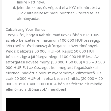
linkre kattintva.
Jelentkezz be, és végezd el a KYC ellenőrzést a
„Fiók hitelesítése” menüpontban – töltsd fel az
okmányaidat!
Calculating Your Bonus
Tegyük fel, hogy a Rabbit Road üdvözlőbónusza 100%
az első befizetésre, maximum 100 000 HUF összegig,
35x (befizetés+bónusz) átforgatási követelménnyel.
Példa: befizetsz 50 000 HUF-ot. Kapsz 50 000 HUF
bónuszt, így a játékegyenleged 100 000 HUF lesz. Az
átforgatási követelmény: (50 000 + 50 000) × 35 = 3 500
000 HUF. Ezt az összeget kell megtett fogadásokkal
elérned, mielőtt a bónusz nyereménye kifizethető. Ha
csak 20 000 HUF-ot fizetsz be, a számítás: (20 000 + 20
000) × 35 = 1 400 000 HUF. A bónusz feltételeit mindig
ellenőrizd a „Bónuszok” menüben!