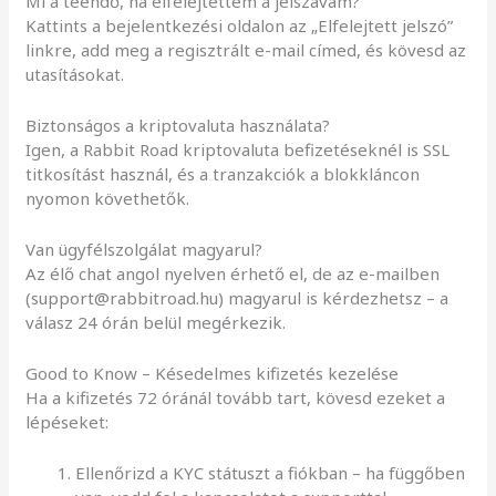
Mi a teendő, ha elfelejtettem a jelszavam?
Kattints a bejelentkezési oldalon az „Elfelejtett jelszó”
linkre, add meg a regisztrált e-mail címed, és kövesd az
utasításokat.
Biztonságos a kriptovaluta használata?
Igen, a Rabbit Road kriptovaluta befizetéseknél is SSL
titkosítást használ, és a tranzakciók a blokkláncon
nyomon követhetők.
Van ügyfélszolgálat magyarul?
Az élő chat angol nyelven érhető el, de az e-mailben
(support@rabbitroad.hu) magyarul is kérdezhetsz – a
válasz 24 órán belül megérkezik.
Good to Know – Késedelmes kifizetés kezelése
Ha a kifizetés 72 óránál tovább tart, kövesd ezeket a
lépéseket:
Ellenőrizd a KYC státuszt a fiókban – ha függőben