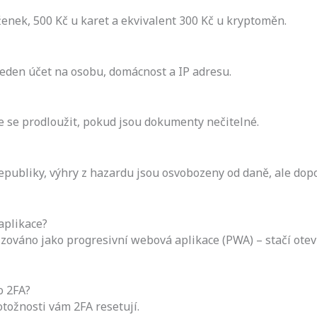
enek, 500 Kč u karet a ekvivalent 300 Kč u kryptoměn.
jeden účet na osobu, domácnost a IP adresu.
e se prodloužit, pokud jsou dokumenty nečitelné.
epubliky, výhry z hazardu jsou osvobozeny od daně, ale do
aplikace?
zováno jako progresivní webová aplikace (PWA) – stačí otevř
o 2FA?
tožnosti vám 2FA resetují.