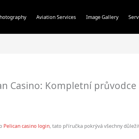
Photography
Aviation Services
Image Gallery
Serv
can Casino: Kompletní průvodce
do
Pelican casino login
, tato příručka pokrývá všechny důleži