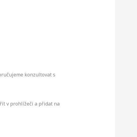
poručujeme konzultovat s
ít v prohlížeči a přidat na