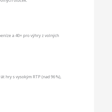
volných otoček.
níze a 40× pro výhry z volných
át hry s vysokým RTP (nad 96 %),