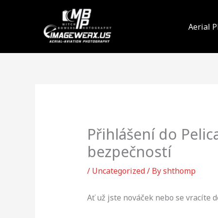
Skip
to
Aerial 
content
Přihlášení do Peli
bezpečností
/
Uncategorized
/ By
shthomp
Ať už jste nováček nebo se vracíte 