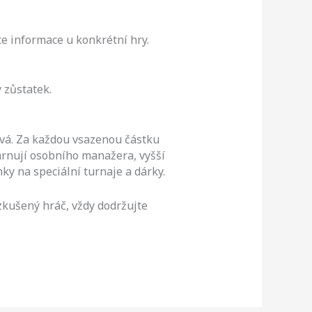
te informace u konkrétní hry.
 zůstatek.
ová. Za každou vsazenou částku
ahrnují osobního manažera, vyšší
ky na speciální turnaje a dárky.
zkušený hráč, vždy dodržujte