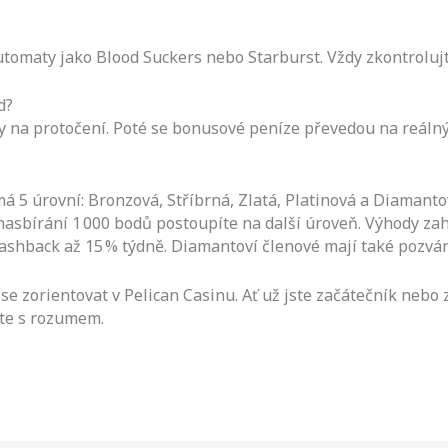
utomaty jako Blood Suckers nebo Starburst. Vždy zkontroluj
d?
y na protočení. Poté se bonusové peníze převedou na reálný
á 5 úrovní: Bronzová, Stříbrná, Zlatá, Platinová a Diamant
 nasbírání 1 000 bodů postoupíte na další úroveň. Výhody z
cashback až 15 % týdně. Diamantoví členové mají také pozván
 zorientovat v Pelican Casinu. Ať už jste začátečník nebo 
jte s rozumem.