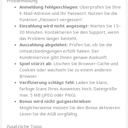
Problemlösung
Anmeldung fehlgeschlagen:
Überprüfen Sie Ihre
E-Mail-Adresse und Ihr Passwort. Nutzen Sie die
Funktion „Passwort vergessen“.
Einzahlung wird nicht angezeigt:
Warten Sie 15–
30 Minuten. Kontaktieren Sie den Support, wenn
das Problem länger besteht.
Auszahlung abgelehnt:
Prüfen Sie, ob Sie die
Umsatzbedingungen erfüllt haben. Der
Kundenservice gibt Ihnen genaue Auskunft.
Spiel stürzt ab:
Löschen Sie Browser-Cache und
Cookies oder wechseln Sie zu einem anderen
Browser.
Verifizierung schlägt fehl:
Laden Sie klare,
farbige Scans Ihres Ausweises hoch. Dateigröße
max. 5 MB (JPEG oder PNG).
Bonus wird nicht gutgeschrieben:
Möglicherweise müssen Sie den Bonus aktivieren.
Lesen Sie die AGB sorgfältig.
Zusätzliche Tipps