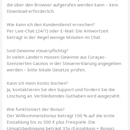
die über den Browser aufgerufen werden kann – kein
Download erforderlich.
Wie kann ich den Kundendienst erreichen?
Per Live-Chat (24/7) oder E-Mail. Die Antwortzeit
beträgt in der Regel wenige Minuten im Chat.
Sind Gewinne steuerpflichtig?
In vielen Ländern müssen Gewinne aus Curaçao-
lizenzierten Casinos in der Steuererklärung angegeben
werden – bitte lokale Gesetze prüfen.
Kann ich mein Konto löschen?
Ja, kontaktieren Sie den Support und fordern Sie die
Löschung an. Verbleibendes Guthaben wird ausgezahlt.
Wie funktioniert der Bonus?
Der Willkommensbonus beträgt 100 % auf die erste
Einzahlung bis zu 500 € plus Freispiele. Die
Umsatzbedingung beträgt 35x (Einzahlung + Bonus).