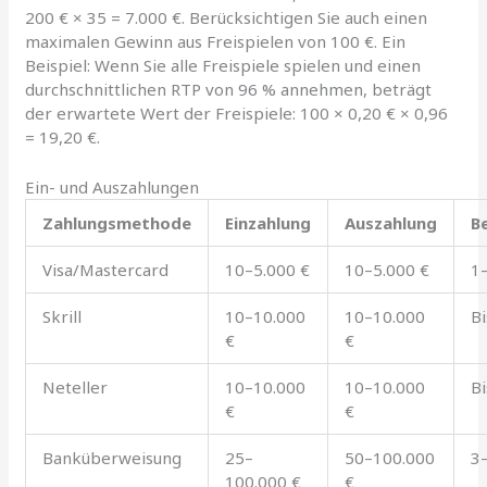
200 € × 35 = 7.000 €. Berücksichtigen Sie auch einen
maximalen Gewinn aus Freispielen von 100 €. Ein
Beispiel: Wenn Sie alle Freispiele spielen und einen
durchschnittlichen RTP von 96 % annehmen, beträgt
der erwartete Wert der Freispiele: 100 × 0,20 € × 0,96
= 19,20 €.
Ein- und Auszahlungen
Zahlungsmethode
Einzahlung
Auszahlung
B
Visa/Mastercard
10–5.000 €
10–5.000 €
1
Skrill
10–10.000
10–10.000
B
€
€
Neteller
10–10.000
10–10.000
B
€
€
Banküberweisung
25–
50–100.000
3
100.000 €
€