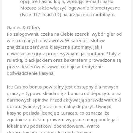
opcji Ice Casino login, wpisując e-mail i hasło.
Możesz także włączyć logowanie biometryczne
(Face ID / Touch ID) na urządzeniu mobilnym.
Games & Offers
Po zalogowaniu czeka na Ciebie szeroki wybór gier od
wielu uznanych dostawców. W kategorii slotów
znajdziesz zarówno klasyczne automaty, jak i
nowoczesne gry z progresywnymi jackpotami. Stoły z
ruletką, blackjackiem oraz bakaratem prowadzone są
przez dealerów na żywo, co daje autentyczne
doświadczenie kasyna.
Ice Casino bonus powitalny jest dostępny dla nowych
graczy – typowo składa się z bonusu od depozytu oraz
darmowych spinów. Przed aktywacją sprawdź warunki
obrotu (wagery) oraz minimalny depozyt. Uwaga:
kasyno posiada licencję z Curacao, co oznacza, że
zgodnie z polskim prawem wygrane mogą podlegać
lokalnemu podatkowi dochodowemu. Warto
skonsultować się z doradcą podatkowym.