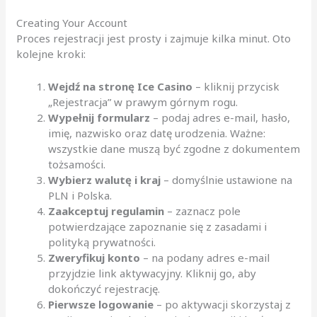
Creating Your Account
Proces rejestracji jest prosty i zajmuje kilka minut. Oto
kolejne kroki:
Wejdź na stronę Ice Casino
– kliknij przycisk
„Rejestracja” w prawym górnym rogu.
Wypełnij formularz
– podaj adres e-mail, hasło,
imię, nazwisko oraz datę urodzenia. Ważne:
wszystkie dane muszą być zgodne z dokumentem
tożsamości.
Wybierz walutę i kraj
– domyślnie ustawione na
PLN i Polska.
Zaakceptuj regulamin
– zaznacz pole
potwierdzające zapoznanie się z zasadami i
polityką prywatności.
Zweryfikuj konto
– na podany adres e-mail
przyjdzie link aktywacyjny. Kliknij go, aby
dokończyć rejestrację.
Pierwsze logowanie
– po aktywacji skorzystaj z