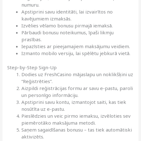
numuru.
Apstiprini savu identitāti, lai izvairītos no
kavējumiem izmaksās.
Izvēlies vēlamo bonusu pirmajā iemaksā.
Pārbaudi bonusu noteikumus, īpaši likmju
prasības.
Iepazīsties ar pieejamajiem maksājumu veidiem.
Izmanto mobilo versiju, lai spēlētu jebkurā vietā.
Step-by-Step Sign-Up
Dodies uz FreshCasino mājaslapu un noklikšķini uz
“Reģistrēties”.
Aizpildi reģistrācijas formu ar savu e-pastu, paroli
un personīgo informāciju.
Apstiprini savu kontu, izmantojot saiti, kas tiek
nosūtīta uz e-pastu.
Pieslēdzies un veic pirmo iemaksu, izvēloties sev
piemērotāko maksājuma metodi.
Saņem sagaidīšanas bonusu – tas tiek automātiski
aktivizēts.