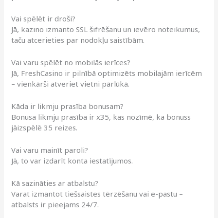
Vai spēlēt ir droši?
Jā, kazino izmanto SSL šifrēšanu un ievēro noteikumus,
taču atcerieties par nodokļu saistībām.
Vai varu spēlēt no mobilās ierīces?
Jā, FreshCasino ir pilnībā optimizēts mobilajām ierīcēm
– vienkārši atveriet vietni pārlūkā.
Kāda ir likmju prasība bonusam?
Bonusa likmju prasība ir x35, kas nozīmē, ka bonuss
jāizspēlē 35 reizes.
Vai varu mainīt paroli?
Jā, to var izdarīt konta iestatījumos.
Kā sazināties ar atbalstu?
Varat izmantot tiešsaistes tērzēšanu vai e-pastu –
atbalsts ir pieejams 24/7.