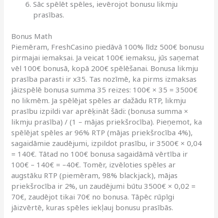
Sāc spēlēt spēles, ievērojot bonusu likmju
prasības.
Bonus Math
Piemēram, FreshCasino piedāvā 100% līdz 500€ bonusu
pirmajai iemaksai. Ja veicat 100€ iemaksu, jūs saņemat
vēl 100€ bonusā, kopā 200€ spēlēšanai. Bonusa likmju
prasība parasti ir x35. Tas nozīmē, ka pirms izmaksas
jāizspēlē bonusa summa 35 reizes: 100€ × 35 = 3500€
no likmēm. Ja spēlējat spēles ar dažādu RTP, likmju
prasību izpildi var aprēķināt šādi: (bonusa summa ×
likmju prasība) / (1 – mājas priekšrocība). Pieņemot, ka
spēlējat spēles ar 96% RTP (mājas priekšrocība 4%),
sagaidāmie zaudējumi, izpildot prasību, ir 3500€ × 0,04
= 140€. Tātad no 100€ bonusa sagaidāmā vērtība ir
100€ – 140€ = –40€. Tomēr, izvēloties spēles ar
augstāku RTP (piemēram, 98% blackjack), mājas
priekšrocība ir 2%, un zaudējumi būtu 3500€ × 0,02 =
70€, zaudējot tikai 70€ no bonusa. Tāpēc rūpīgi
jāizvērtē, kuras spēles iekļauj bonusu prasībās.