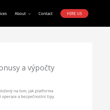
ices
About
Contact
HIRE US
bonusy a výpočty
aložený na tom, jak platforma
í operace a bezpečnostní tipy.