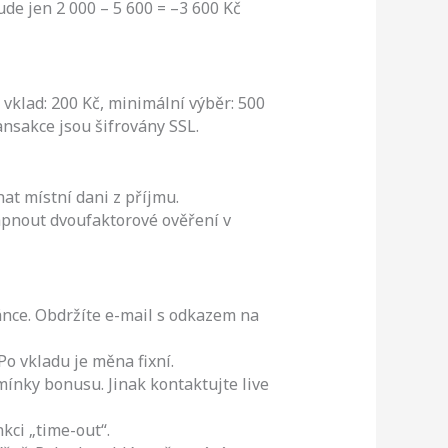
de jen 2 000 – 5 600 = –3 600 Kč
 vklad: 200 Kč, minimální výběr: 500
ansakce jsou šifrovány SSL.
t místní dani z příjmu.
pnout dvoufaktorové ověření v
ánce. Obdržíte e-mail s odkazem na
 vkladu je měna fixní.
mínky bonusu. Jinak kontaktujte live
kci „time-out“.