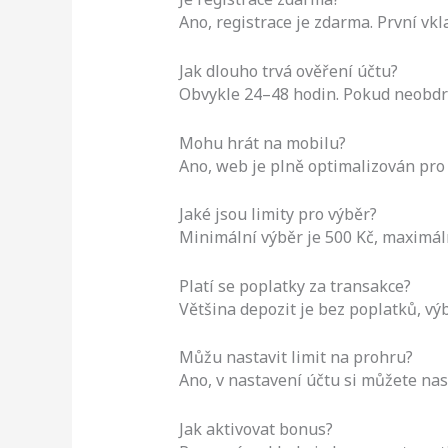
Ano, registrace je zdarma. První vk
Jak dlouho trvá ověření účtu?
Obvykle 24–48 hodin. Pokud neobdrž
Mohu hrát na mobilu?
Ano, web je plně optimalizován pro 
Jaké jsou limity pro výběr?
Minimální výběr je 500 Kč, maximáln
Platí se poplatky za transakce?
Většina depozit je bez poplatků, v
Můžu nastavit limit na prohru?
Ano, v nastavení účtu si můžete nast
Jak aktivovat bonus?