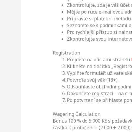
Zkontrolujte, zda je váš úče
Mějte po ruce e-mailovou adre
Připravte si platební metodu 
Seznamte se s podmínkami bo
Pro rychlejší přístup si nain
Zkontrolujte svou internetovou
Registration
Přejděte na oficiální stránku
Klikněte na tlačítko „Registr
Vyplňte formulář: uživatelské
Potvrďte svůj věk (18+).
Odsouhlaste obchodní podmínk
Dokončete registraci – na e-m
Po potvrzení se přihlaste pom
Wagering Calculation
Bonus 100 % do 5 000 Kč s požadavke
částka k protočení = (2 000 + 2 000