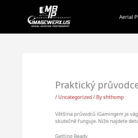
Skip
to
Aerial 
content
Praktický průvodce
/
Uncategorized
/ By
shthomp
Většina průvodců iGamingem je vágní
skutečně funguje. Níže najdete deta
Getting Ready