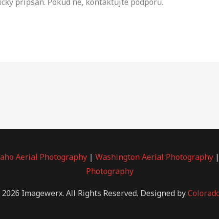
cky připsán. Pokud ne, kontaktujte podporu.
daho Aerial Photography
|
Washington Aerial Photography
Photography
 2026 Imagewerx. All Rights Reserved. Designed by
Colorad