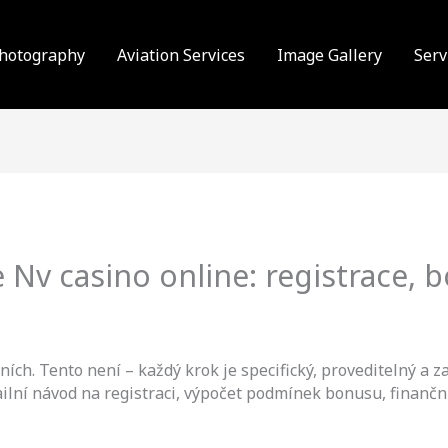
Photography
Aviation Services
Image Gallery
Serv
 Nv casino online: registrace, 
ch. Tento není – každý krok je specifický, proveditelný a z
ilní návod na registraci, výpočet podmínek bonusu, finančn