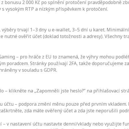
že z bonusu 2 000 Kč po splnění protočení pravděpodobně zbu
 hry s vysokým RTP a nízkým příspěvkem k protočení.
výběry trvají 1–3 dny u e-wallet, 3–5 dní u karet. Minimální
 nutné ověřit účet (doklad totožnosti a adresy). Všechny tr
Gaming – pro hráče z EU to znamená, že výhry mohou podléha
m poradcem. Stránky používají 2FA, takže doporučujeme za
chráněny v souladu s GDPR.
o – klikněte na „Zapomněli jste heslo?” na přihlašovací str
 účtu – podpora změní měnu pouze před prvním vkladem. Po
zaškrtněte, zda máte ověřený účet a zda jste neporušili pod
 – v nastavení účtu nastavte denní/vklady nebo využijte fun