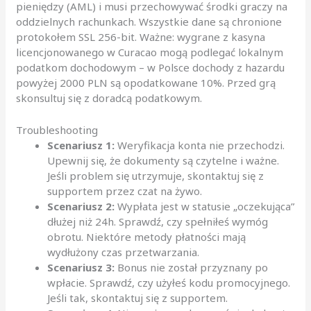
pieniędzy (AML) i musi przechowywać środki graczy na
oddzielnych rachunkach. Wszystkie dane są chronione
protokołem SSL 256-bit. Ważne: wygrane z kasyna
licencjonowanego w Curacao mogą podlegać lokalnym
podatkom dochodowym – w Polsce dochody z hazardu
powyżej 2000 PLN są opodatkowane 10%. Przed grą
skonsultuj się z doradcą podatkowym.
Troubleshooting
Scenariusz 1:
Weryfikacja konta nie przechodzi.
Upewnij się, że dokumenty są czytelne i ważne.
Jeśli problem się utrzymuje, skontaktuj się z
supportem przez czat na żywo.
Scenariusz 2:
Wypłata jest w statusie „oczekująca”
dłużej niż 24h. Sprawdź, czy spełniłeś wymóg
obrotu. Niektóre metody płatności mają
wydłużony czas przetwarzania.
Scenariusz 3:
Bonus nie został przyznany po
wpłacie. Sprawdź, czy użyłeś kodu promocyjnego.
Jeśli tak, skontaktuj się z supportem.