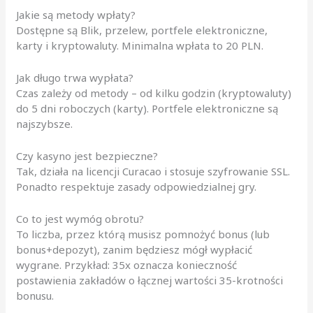
Jakie są metody wpłaty?
Dostępne są Blik, przelew, portfele elektroniczne,
karty i kryptowaluty. Minimalna wpłata to 20 PLN.
Jak długo trwa wypłata?
Czas zależy od metody – od kilku godzin (kryptowaluty)
do 5 dni roboczych (karty). Portfele elektroniczne są
najszybsze.
Czy kasyno jest bezpieczne?
Tak, działa na licencji Curacao i stosuje szyfrowanie SSL.
Ponadto respektuje zasady odpowiedzialnej gry.
Co to jest wymóg obrotu?
To liczba, przez którą musisz pomnożyć bonus (lub
bonus+depozyt), zanim będziesz mógł wypłacić
wygrane. Przykład: 35x oznacza konieczność
postawienia zakładów o łącznej wartości 35-krotności
bonusu.