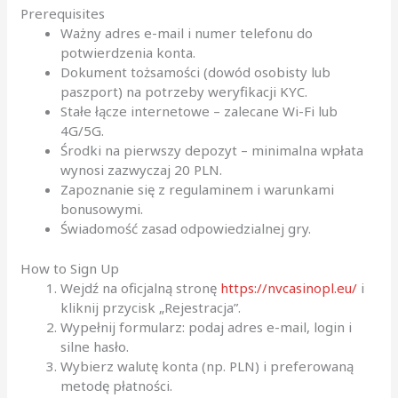
Prerequisites
Ważny adres e-mail i numer telefonu do
potwierdzenia konta.
Dokument tożsamości (dowód osobisty lub
paszport) na potrzeby weryfikacji KYC.
Stałe łącze internetowe – zalecane Wi-Fi lub
4G/5G.
Środki na pierwszy depozyt – minimalna wpłata
wynosi zazwyczaj 20 PLN.
Zapoznanie się z regulaminem i warunkami
bonusowymi.
Świadomość zasad odpowiedzialnej gry.
How to Sign Up
Wejdź na oficjalną stronę
https://nvcasinopl.eu/
i
kliknij przycisk „Rejestracja”.
Wypełnij formularz: podaj adres e-mail, login i
silne hasło.
Wybierz walutę konta (np. PLN) i preferowaną
metodę płatności.