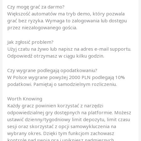
Czy mogę grać za darmo?
Większość automatów ma tryb demo, który pozwala
grać bez ryzyka. Wymaga to zalogowania lub dostępu
przez niezalogowanego gościa.
Jak zgłosić problem?
Użyj czatu na żywo lub napisz na adres e-mail supportu.
Odpowiedź otrzymasz w ciągu kilku godzin.
Czy wygrane podlegają opodatkowaniu?
W Polsce wygrane powyżej 2000 PLN podlegają 10%
podatkowi. Pamiętaj o samodzielnym rozliczeniu.
Worth Knowing
Każdy gracz powinien korzystać z narzędzi
odpowiedzialnej gry dostępnych na platformie. Możesz
ustawić dzienny/tygodniowy limit depozytu, limit czasu
sesji oraz skorzystać z opcji samowykluczenia na
wybrany okres. Dzięki tym funkcjom zachowasz
kontrolę nad swoją grą i unikniesz nadmiernych