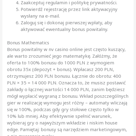
Zaakceptuj regulamin i politykę prywatności.
Potwierdź rejestrację przez link aktywacyjny
wysłany na e-mail.
Zaloguj się i dokonaj pierwszej wpłaty, aby
aktywować ewentualny bonus powitalny.
Bonus Mathematics
Bonus powitalny w nv casino online jest często kuszący,
ale warto zrozumieć jego matematykę. Załóżmy, że
oferta to 100% bonusu do 1000 PLN z wymogiem
obrotu 35x (depozyt + bonus). Wpłacasz 200 PLN,
otrzymujesz 200 PLN bonusu. Łącznie do obrotu: 400
PLN × 35 = 14 000 PLN. Oznacza to, że musisz postawić
zakłady o łącznej wartości 14 000 PLN, zanim będziesz
mógł wypłacić wygraną z bonusu. Wkład poszczególnych
gier w realizację wymogu jest różny – automaty wliczają
się w 100%, podczas gdy gry stołowe często tylko w
10% lub mniej. Aby efektywnie spełnić warunek,
wybieraj gry o najwyższym wkładzie i niskim house
edge. Pamiętaj: bonusy są narzędziem marketingowym,