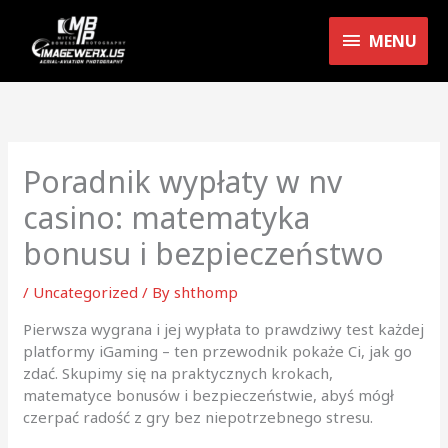
Skip
MENU
to
MENU
content
Poradnik wypłaty w nv
casino: matematyka
bonusu i bezpieczeństwo
/
Uncategorized
/ By
shthomp
Pierwsza wygrana i jej wypłata to prawdziwy test każdej
platformy iGaming – ten przewodnik pokaże Ci, jak go
zdać. Skupimy się na praktycznych krokach,
matematyce bonusów i bezpieczeństwie, abyś mógł
czerpać radość z gry bez niepotrzebnego stresu.