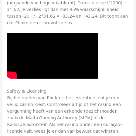
(uitgaande van hoge volatiliteit). Dan is σ = sqrt(1000) ≈
31,62. Je verlies ligt dan met 95% waarschijnlijkheid
tussen -20 +/- 2*31,62 = -83,24 en +43,24. Dit toont aan
dat Plinko een risicovol spel is.
Safety & Licensing
Bij het spelen van Plinko is het essentieel dat je een
veilig casino kiest. Controleer altijd of het casino een
vergunning heeft van een erkende toezichthouder,
zoals de Malta Gaming Authority (MGA) of de
Kansspelautoriteit. Als het casino onder een Curaçao-
licentie valt, wees je er dan van bewust dat winsten