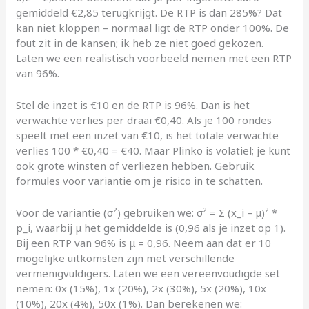
gemiddeld €2,85 terugkrijgt. De RTP is dan 285%? Dat
kan niet kloppen – normaal ligt de RTP onder 100%. De
fout zit in de kansen; ik heb ze niet goed gekozen.
Laten we een realistisch voorbeeld nemen met een RTP
van 96%.
Stel de inzet is €10 en de RTP is 96%. Dan is het
verwachte verlies per draai €0,40. Als je 100 rondes
speelt met een inzet van €10, is het totale verwachte
verlies 100 * €0,40 = €40. Maar Plinko is volatiel; je kunt
ook grote winsten of verliezen hebben. Gebruik
formules voor variantie om je risico in te schatten.
Voor de variantie (σ²) gebruiken we: σ² = Σ (x_i – μ)² *
p_i, waarbij μ het gemiddelde is (0,96 als je inzet op 1).
Bij een RTP van 96% is μ = 0,96. Neem aan dat er 10
mogelijke uitkomsten zijn met verschillende
vermenigvuldigers. Laten we een vereenvoudigde set
nemen: 0x (15%), 1x (20%), 2x (30%), 5x (20%), 10x
(10%), 20x (4%), 50x (1%). Dan berekenen we: