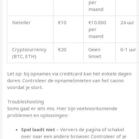
per
maand
Neteller
€10
€10.000
24 uur
per
maand
Cryptocurrency
€20
Geen
0-1 uur
(BTC, ETH)
limiet
Let op: bij opnames via creditcard kan het enkele dagen
duren. Controleer de opnamelimieten van het casino
voordat je stort.
Troubleshooting
Soms gaat er iets mis. Hier zijn veelvoorkomende
problemen en oplossingen:
Spel laadt niet
– Ververs de pagina of schakel
over naar een andere browser. Controleer of je