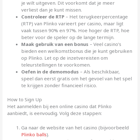
je wilt uitgeven. Dit voorkomt dat je meer
verliest dan je kunt missen.
Controleer de RTP
– Het terugkeerpercentage
(RTP) van Plinko varieert per casino, maar ligt
vaak tussen 90% en 97%. Hoe hoger de RTP, hoe
beter voor de speler op de lange termijn.
Maak gebruik van een bonus
– Veel casino’s
bieden een welkomstbonus die je kunt gebruiken
op Plinko. Let op de inzetvereisten om
teleurstellingen te voorkomen.
Oefen in de demomodus
– Als beschikbaar,
speel dan eerst gratis om het gevoel van het spel
te krijgen zonder financieel risico.
How to Sign Up
Het aanmelden bij een online casino dat Plinko
aanbiedt, is eenvoudig. Volg deze stappen:
Ga naar de website van het casino (bijvoorbeeld
Plinko balls
).