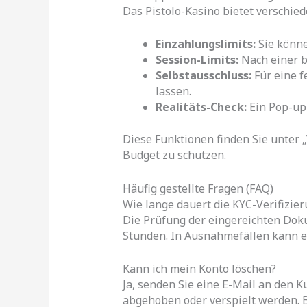
Das Pistolo-Kasino bietet verschie
Einzahlungslimits:
Sie könne
Session-Limits:
Nach einer b
Selbstausschluss:
Für eine f
lassen.
Realitäts-Check:
Ein Pop-up 
Diese Funktionen finden Sie unter 
Budget zu schützen.
Häufig gestellte Fragen (FAQ)
Wie lange dauert die KYC-Verifizie
Die Prüfung der eingereichten Doku
Stunden. In Ausnahmefällen kann e
Kann ich mein Konto löschen?
Ja, senden Sie eine E-Mail an den 
abgehoben oder verspielt werden. B