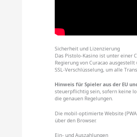
Sicherheit und Lizenzierung
Das Pistolo-Kasino ist unter einer 
Regierung von Curacao ausgestellt 
SSL-Verschlüsselung, um alle Tran
Hinweis für Spieler aus der EU u
steuerpflichtig sein, sofern keine l
die genauen Regelungen.
Die mobil-optimierte Website (PWA) 
über den Browser.
Ein- und Auszahlungen