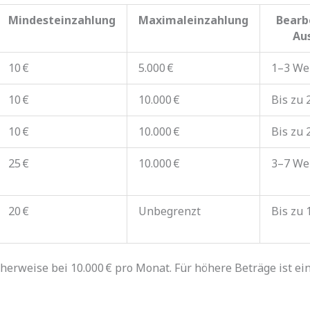
Mindesteinzahlung
Maximaleinzahlung
Bearb
Au
10 €
5.000 €
1–3 We
10 €
10.000 €
Bis zu 
10 €
10.000 €
Bis zu 
25 €
10.000 €
3–7 We
20 €
Unbegrenzt
Bis zu 
herweise bei 10.000 € pro Monat. Für höhere Beträge ist ei