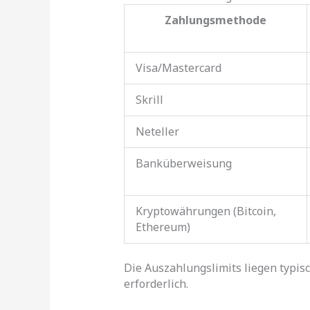
Zahlungsmethode
Visa/Mastercard
Skrill
Neteller
Banküberweisung
Kryptowährungen (Bitcoin,
Ethereum)
Die Auszahlungslimits liegen typisc
erforderlich.