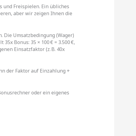
und Freispielen. Ein übliches
eren, aber wir zeigen Ihnen die
en. Die Umsatzbedingung (Wager)
 35x Bonus: 35 × 100 € = 3.500 €,
enen Einsatzfaktor (z. B. 40x
enn der Faktor auf Einzahlung +
Bonusrechner oder ein eigenes