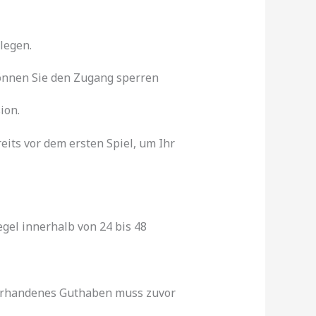
legen.
können Sie den Zugang sperren
ion.
eits vor dem ersten Spiel, um Ihr
gel innerhalb von 24 bis 48
 vorhandenes Guthaben muss zuvor