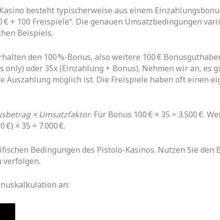
asino besteht typischerweise aus einem Einzahlungsbonus 
00 € + 100 Freispiele“. Die genauen Umsatzbedingungen varii
hen Beispiels.
erhalten den 100 %-Bonus, also weitere 100 € Bonusguthab
only) oder 35x (Einzahlung + Bonus). Nehmen wir an, es gilt
 Auszahlung möglich ist. Die Freispiele haben oft einen eig
sbetrag × Umsatzfaktor
. Für Bonus 100 € × 35 = 3.500 €. W
€) × 35 = 7.000 €.
ifischen Bedingungen des Pistolo-Kasinos. Nutzen Sie den 
 verfolgen.
onuskalkulation an: