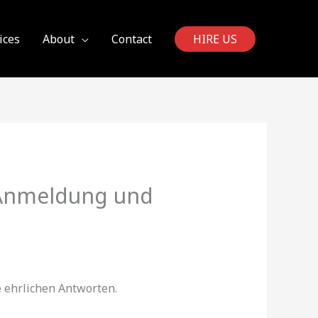
ices
About
Contact
HIRE US
r Anmeldung und
ie ehrlichen Antworten.