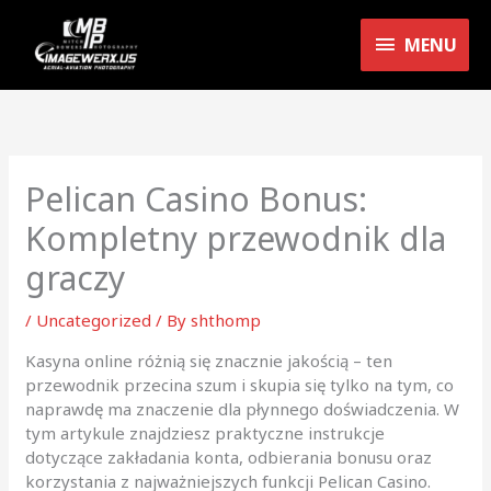
Skip
MENU
to
MENU
content
Pelican Casino Bonus:
Kompletny przewodnik dla
graczy
/
Uncategorized
/ By
shthomp
Kasyna online różnią się znacznie jakością – ten
przewodnik przecina szum i skupia się tylko na tym, co
naprawdę ma znaczenie dla płynnego doświadczenia. W
tym artykule znajdziesz praktyczne instrukcje
dotyczące zakładania konta, odbierania bonusu oraz
korzystania z najważniejszych funkcji Pelican Casino.