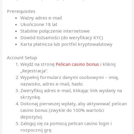
Prerequisites
Ważny adres e-mail
Ukończone 18 lat
Stabilne połączenie internetowe
Dowód tożsamości (do weryfikacji KYC)
Karta płatnicza lub portfel kryptowalutowy
Account Setup
Wejdź na stronę
Pelican casino bonus
i kliknij
„Rejestracja”.
Wypełnij formularz danymi osobowymi – imię,
nazwisko, adres e-mail, hasło.
Zweryfikuj adres e-mail, klikając link wysłany na
skrzynkę.
Dokonaj pierwszej wpłaty, aby aktywować pelican
casino bonus (zwykle do 100% wartości
depozytu).
Zaloguj się za pomocą pelican casino login i
rozpocznij grę.