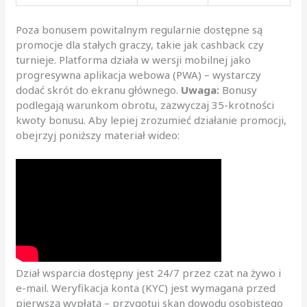
Poza bonusem powitalnym regularnie dostępne są
promocje dla stałych graczy, takie jak cashback czy
turnieje. Platforma działa w wersji mobilnej jako
progresywna aplikacja webowa (PWA) – wystarczy
dodać skrót do ekranu głównego.
Uwaga:
Bonusy
podlegają warunkom obrotu, zazwyczaj 35-krotności
kwoty bonusu. Aby lepiej zrozumieć działanie promocji,
obejrzyj poniższy materiał wideo:
Dział wsparcia dostępny jest 24/7 przez czat na żywo i
e-mail. Weryfikacja konta (KYC) jest wymagana przed
pierwszą wypłatą – przygotuj skan dowodu osobistego