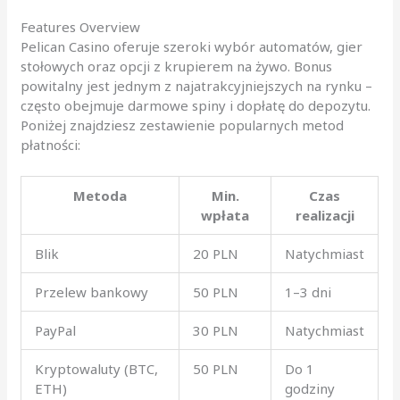
Features Overview
Pelican Casino oferuje szeroki wybór automatów, gier
stołowych oraz opcji z krupierem na żywo. Bonus
powitalny jest jednym z najatrakcyjniejszych na rynku –
często obejmuje darmowe spiny i dopłatę do depozytu.
Poniżej znajdziesz zestawienie popularnych metod
płatności:
Metoda
Min.
Czas
wpłata
realizacji
Blik
20 PLN
Natychmiast
Przelew bankowy
50 PLN
1–3 dni
PayPal
30 PLN
Natychmiast
Kryptowaluty (BTC,
50 PLN
Do 1
ETH)
godziny