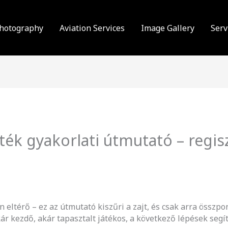
Photography
Aviation Services
Image Gallery
Serv
ték gyakorlati útmutató – regis
eltérő – ez az útmutató kiszűri a zajt, és csak arra összpo
 kezdő, akár tapasztalt játékos, a következő lépések segí