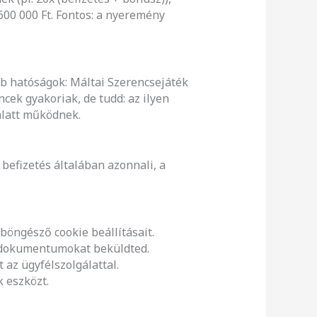
 600 000 Ft. Fontos: a nyeremény
bb hatóságok: Máltai Szerencsejáték
cek gyakoriak, de tudd: az ilyen
alatt működnek.
 befizetés általában azonnali, a
 böngésző cookie beállításait.
C dokumentumokat beküldted.
 az ügyfélszolgálattal.
k eszközt.