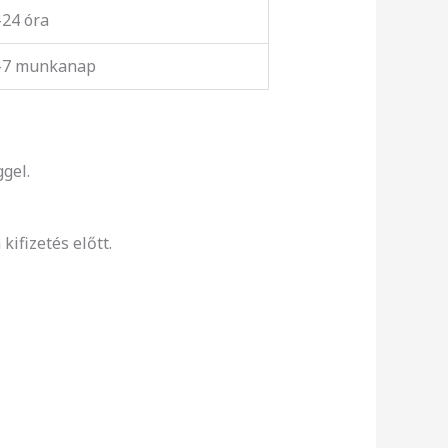
-24 óra
-7 munkanap
gel.
ifizetés előtt.