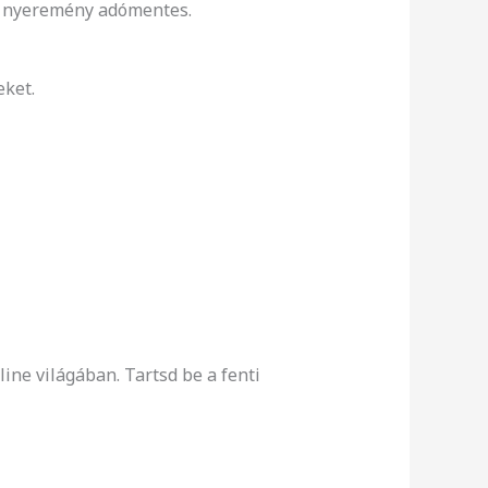
az nyeremény adómentes.
eket.
ne világában. Tartsd be a fenti