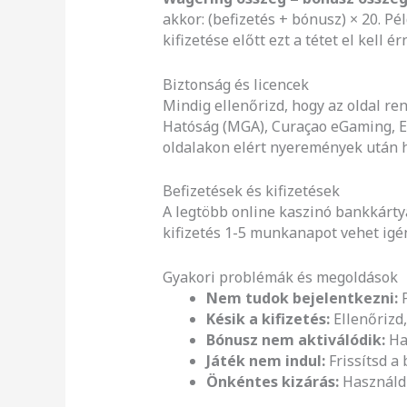
akkor: (befizetés + bónusz) × 20. Pé
kifizetése előtt ezt a tétet el kell érn
Biztonság és licencek
Mindig ellenőrizd, hogy az oldal re
Hatóság (MGA), Curaçao eGaming, Egy
oldalakon elért nyeremények után h
Befizetések és kifizetések
A legtöbb online kaszinó bankkártyát
kifizetés 1-5 munkanapot vehet igén
Gyakori problémák és megoldások
Nem tudok bejelentkezni:
P
Késik a kifizetés:
Ellenőrizd
Bónusz nem aktiválódik:
Has
Játék nem indul:
Frissítsd a 
Önkéntes kizárás:
Használd a