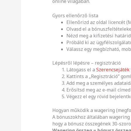
online világában.
Gyors ellenőrző lista
Ellenőrizd az oldal licencét (
Olvasd el a bónuszfeltételek
Nézd meg a kifizetési határid
Próbáld ki az ügyfélszolgálato
Válassz egy megbízható, mobi
Lépésről lépésre – regisztráció
Látogass el a
Szerencsejáték
Kattints a „Regisztráció” gombr
Add meg a személyes adataida
Erősítsd meg az e-mail címed 
Végezz el egy rövid bejelentk
Hogyan működik a wagering (megfo
A bónuszokhoz általában wagering kö
hogy a bónusz összegének 30-szorosá
Wagering összeg = bónusz összeg