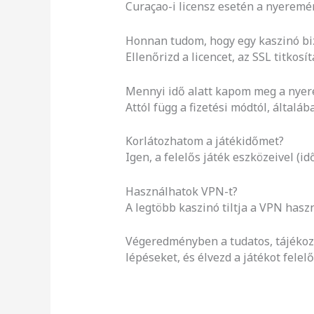
Curaçao-i licensz esetén a nyeremé
Honnan tudom, hogy egy kaszinó bi
Ellenőrizd a licencet, az SSL titkos
Mennyi idő alatt kapom meg a nye
Attól függ a fizetési módtól, által
Korlátozhatom a játékidőmet?
Igen, a felelős játék eszközeivel (i
Használhatok VPN-t?
A legtöbb kaszinó tiltja a VPN haszná
Végeredményben a tudatos, tájékozo
lépéseket, és élvezd a játékot felel