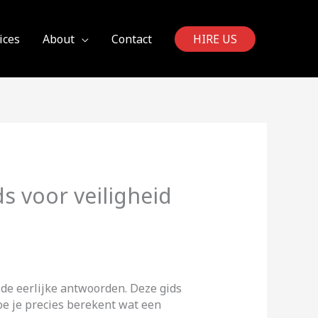
ices
About
Contact
HIRE US
s voor veiligheid
 de eerlijke antwoorden. Deze gids
hoe je precies berekent wat een