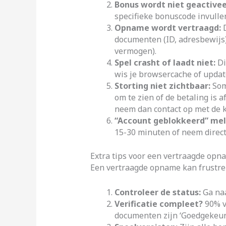
Bonus wordt niet geactivee
specifieke bonuscode invulle
Opname wordt vertraagd:
D
documenten (ID, adresbewijs) 
vermogen).
Spel crasht of laadt niet:
Di
wis je browsercache of update
Storting niet zichtbaar:
Som
om te zien of de betaling is 
neem dan contact op met de k
“Account geblokkeerd” mel
15-30 minuten of neem direct
Extra tips voor een vertraagde opn
Een vertraagde opname kan frustrer
Controleer de status:
Ga naa
Verificatie compleet?
90% va
documenten zijn ‘Goedgekeur