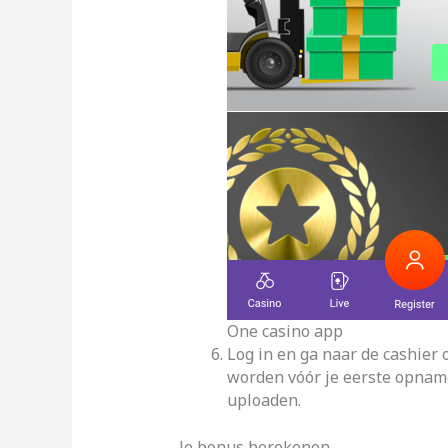
One casino app
Log in en ga naar de cashier o
worden vóór je eerste opname,
uploaden.
Je bonus berekenen