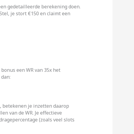
een gedetailleerde berekening doen.
tel, je stort €150 en claimt een
e bonus een WR van 35x het
 dan:
R, betekenen je inzetten daarop
llen van de WR. Je effectieve
jdragepercentage (zoals veel slots