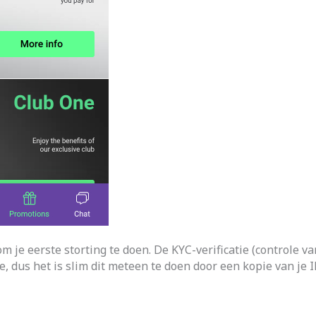
m je eerste storting te doen. De KYC-verificatie (controle va
 dus het is slim dit meteen te doen door een kopie van je 