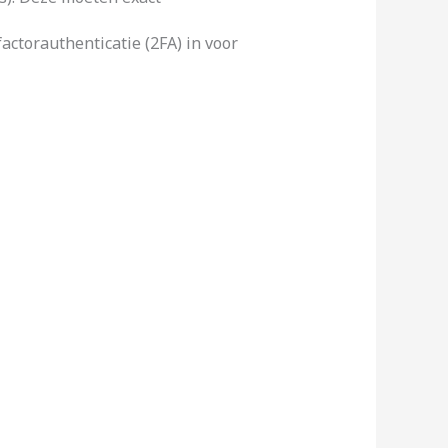
ctorauthenticatie (2FA) in voor