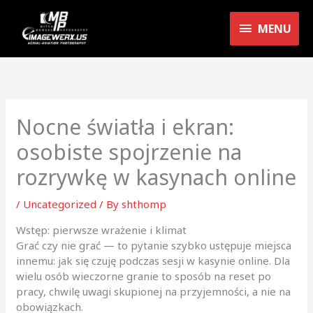
Skip
MENU
to
MENU
content
Nocne światła i ekran:
osobiste spojrzenie na
rozrywkę w kasynach online
/
Uncategorized
/ By
shthomp
Wstęp: pierwsze wrażenie i klimat
Grać czy nie grać — to pytanie szybko ustępuje miejsca
innemu: jak się czuję podczas sesji w kasynie online. Dla
wielu osób wieczorne granie to sposób na reset po
pracy, chwilę uwagi skupionej na przyjemności, a nie na
obowiązkach.