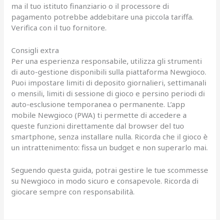
ma il tuo istituto finanziario o il processore di
pagamento potrebbe addebitare una piccola tariffa.
Verifica con il tuo fornitore.
Consigli extra
Per una esperienza responsabile, utilizza gli strumenti
di auto-gestione disponibili sulla piattaforma Newgioco.
Puoi impostare limiti di deposito giornalieri, settimanali
o mensili, limiti di sessione di gioco e persino periodi di
auto-esclusione temporanea o permanente. L’app
mobile Newgioco (PWA) ti permette di accedere a
queste funzioni direttamente dal browser del tuo
smartphone, senza installare nulla. Ricorda che il gioco è
un intrattenimento: fissa un budget e non superarlo mai.
Seguendo questa guida, potrai gestire le tue scommesse
su Newgioco in modo sicuro e consapevole. Ricorda di
giocare sempre con responsabilità.