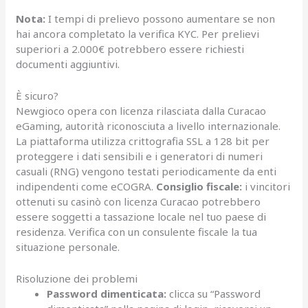
Nota:
I tempi di prelievo possono aumentare se non
hai ancora completato la verifica KYC. Per prelievi
superiori a 2.000€ potrebbero essere richiesti
documenti aggiuntivi.
È sicuro?
Newgioco opera con licenza rilasciata dalla Curacao
eGaming, autorità riconosciuta a livello internazionale.
La piattaforma utilizza crittografia SSL a 128 bit per
proteggere i dati sensibili e i generatori di numeri
casuali (RNG) vengono testati periodicamente da enti
indipendenti come eCOGRA.
Consiglio fiscale:
i vincitori
ottenuti su casinò con licenza Curacao potrebbero
essere soggetti a tassazione locale nel tuo paese di
residenza. Verifica con un consulente fiscale la tua
situazione personale.
Risoluzione dei problemi
Password dimenticata:
clicca su “Password