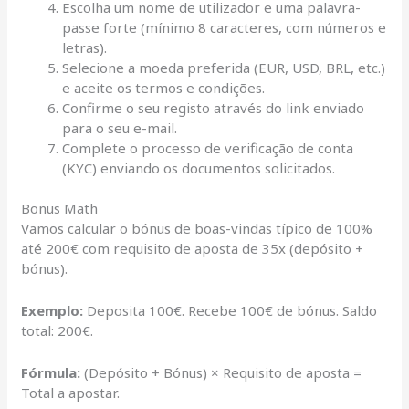
Escolha um nome de utilizador e uma palavra-
passe forte (mínimo 8 caracteres, com números e
letras).
Selecione a moeda preferida (EUR, USD, BRL, etc.)
e aceite os termos e condições.
Confirme o seu registo através do link enviado
para o seu e-mail.
Complete o processo de verificação de conta
(KYC) enviando os documentos solicitados.
Bonus Math
Vamos calcular o bónus de boas-vindas típico de 100%
até 200€ com requisito de aposta de 35x (depósito +
bónus).
Exemplo:
Deposita 100€. Recebe 100€ de bónus. Saldo
total: 200€.
Fórmula:
(Depósito + Bónus) × Requisito de aposta =
Total a apostar.