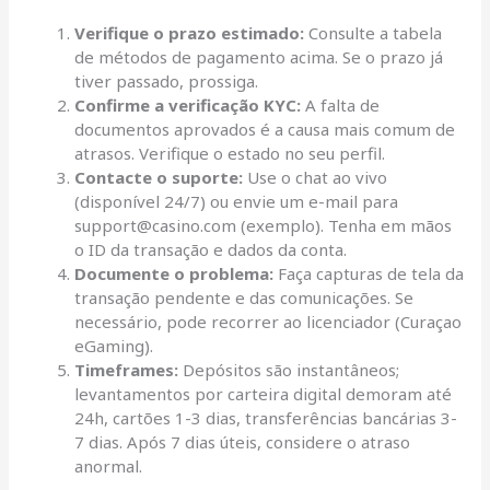
Verifique o prazo estimado:
Consulte a tabela
de métodos de pagamento acima. Se o prazo já
tiver passado, prossiga.
Confirme a verificação KYC:
A falta de
documentos aprovados é a causa mais comum de
atrasos. Verifique o estado no seu perfil.
Contacte o suporte:
Use o chat ao vivo
(disponível 24/7) ou envie um e-mail para
support@casino.com (exemplo). Tenha em mãos
o ID da transação e dados da conta.
Documente o problema:
Faça capturas de tela da
transação pendente e das comunicações. Se
necessário, pode recorrer ao licenciador (Curaçao
eGaming).
Timeframes:
Depósitos são instantâneos;
levantamentos por carteira digital demoram até
24h, cartões 1-3 dias, transferências bancárias 3-
7 dias. Após 7 dias úteis, considere o atraso
anormal.