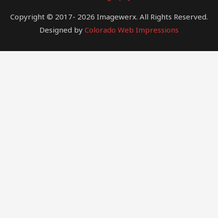
Copyright © 2017- 2026 Imagewerx. All Rights Reserved.
Designed by
Colorado Web Impressions