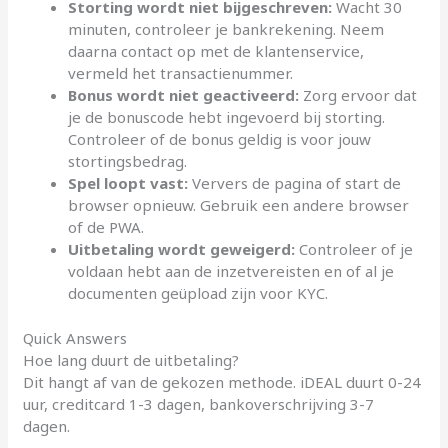
Storting wordt niet bijgeschreven:
Wacht 30
minuten, controleer je bankrekening. Neem
daarna contact op met de klantenservice,
vermeld het transactienummer.
Bonus wordt niet geactiveerd:
Zorg ervoor dat
je de bonuscode hebt ingevoerd bij storting.
Controleer of de bonus geldig is voor jouw
stortingsbedrag.
Spel loopt vast:
Ververs de pagina of start de
browser opnieuw. Gebruik een andere browser
of de PWA.
Uitbetaling wordt geweigerd:
Controleer of je
voldaan hebt aan de inzetvereisten en of al je
documenten geüpload zijn voor KYC.
Quick Answers
Hoe lang duurt de uitbetaling?
Dit hangt af van de gekozen methode. iDEAL duurt 0-24
uur, creditcard 1-3 dagen, bankoverschrijving 3-7
dagen.