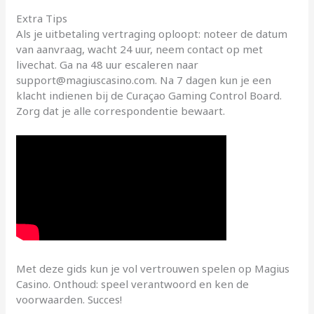
Extra Tips
Als je uitbetaling vertraging oploopt: noteer de datum
van aanvraag, wacht 24 uur, neem contact op met
livechat. Ga na 48 uur escaleren naar
support@magiuscasino.com. Na 7 dagen kun je een
klacht indienen bij de Curaçao Gaming Control Board.
Zorg dat je alle correspondentie bewaart.
Met deze gids kun je vol vertrouwen spelen op Magius
Casino. Onthoud: speel verantwoord en ken de
voorwaarden. Succes!