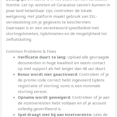
licentie. Let op: winsten uit Curacaose casino’s kunnen in
jouw land belastbaar zijn; controleer de lokale
wetgeving. Het platform maakt gebruik van SSL-
versleuteling om je gegevens te beschermen.
Daarnaast is er een verantwoord speelbeleid met
stortingslimieten, tijdslimieten en de mogelijkheid tot
zelfuitsluiting.
Common Problems & Fixes
Verificatie duurt te lang:
Upload alle gevraagde
documenten in hoge kwaliteit en neem contact
op met support als het langer dan 48 uur duurt.
Bonus wordt niet geactiveerd:
Controleer of je
de promo code correct hebt ingevoerd tijdens
registratie of storting; soms is een minimale
storting vereist.
Opname wordt geweigerd:
Controleer of je aan
de inzetvereisten hebt voldaan en of je account
volledig geverifieerd is.
Spel draagt niet bij aan inzetvereiste:
Lees de