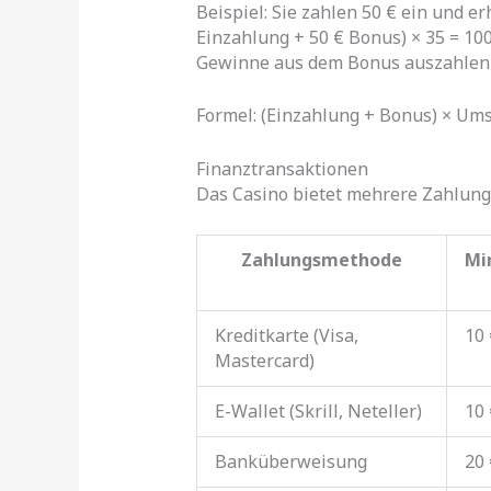
Beispiel: Sie zahlen 50 € ein und 
Einzahlung + 50 € Bonus) × 35 = 100
Gewinne aus dem Bonus auszahlen
Formel: (Einzahlung + Bonus) × Ums
Finanztransaktionen
Das Casino bietet mehrere Zahlungs
Zahlungsmethode
Mi
Kreditkarte (Visa,
10 
Mastercard)
E-Wallet (Skrill, Neteller)
10 
Banküberweisung
20 