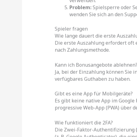
verwenden.
Problem:
Spielsperre oder S
wenden Sie sich an den Suppo
Spieler fragen
Wie lange dauert die erste Auszahl
Die erste Auszahlung erfordert oft 
nach Zahlungsmethode.
Kann ich Bonusangebote ablehnen
Ja, bei der Einzahlung können Sie 
verfügbares Guthaben zu haben.
Gibt es eine App für Mobilgeräte?
Es gibt keine native App im Google 
progressive Web-App (PWA) über de
Wie funktioniert die 2FA?
Die Zwei-Faktor-Authentifizierung 
(z. B. Google Authenticator), die ein