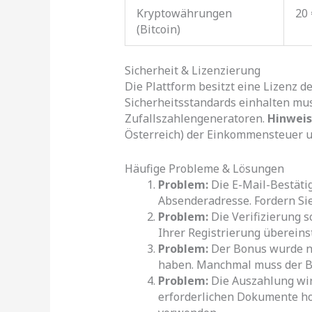
Kryptowährungen
20 
(Bitcoin)
Sicherheit & Lizenzierung
Die Plattform besitzt eine Lizenz 
Sicherheitsstandards einhalten mu
Zufallszahlengeneratoren.
Hinweis
Österreich) der Einkommensteuer un
Häufige Probleme & Lösungen
Problem:
Die E-Mail-Bestäti
Absenderadresse. Fordern Sie
Problem:
Die Verifizierung s
Ihrer Registrierung übereins
Problem:
Der Bonus wurde n
haben. Manchmal muss der Bo
Problem:
Die Auszahlung wi
erforderlichen Dokumente ho