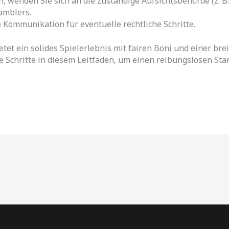
en, wenden Sie sich an die zuständige Aufsichtsbehörde (z. 
amblers.
Kommunikation für eventuelle rechtliche Schritte.
tet ein solides Spielerlebnis mit fairen Boni und einer br
 Schritte in diesem Leitfaden, um einen reibungslosen Star