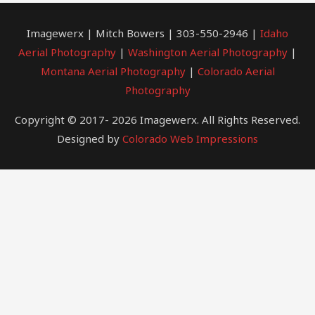
Imagewerx | Mitch Bowers | 303-550-2946 |
Idaho
Aerial Photography
|
Washington Aerial Photography
|
Montana Aerial Photography
|
Colorado Aerial
Photography
Copyright © 2017- 2026 Imagewerx. All Rights Reserved.
Designed by
Colorado Web Impressions