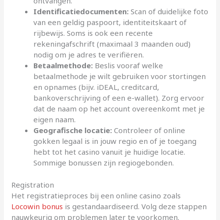
ontvangen.
Identificatiedocumenten:
Scan of duidelijke foto
van een geldig paspoort, identiteitskaart of
rijbewijs. Soms is ook een recente
rekeningafschrift (maximaal 3 maanden oud)
nodig om je adres te verifiëren.
Betaalmethode:
Beslis vooraf welke
betaalmethode je wilt gebruiken voor stortingen
en opnames (bijv. iDEAL, creditcard,
bankoverschrijving of een e-wallet). Zorg ervoor
dat de naam op het account overeenkomt met je
eigen naam.
Geografische locatie:
Controleer of online
gokken legaal is in jouw regio en of je toegang
hebt tot het casino vanuit je huidige locatie.
Sommige bonussen zijn regiogebonden.
Registration
Het registratieproces bij een online casino zoals
Locowin bonus
is gestandaardiseerd. Volg deze stappen
nauwkeurig om problemen later te voorkomen.