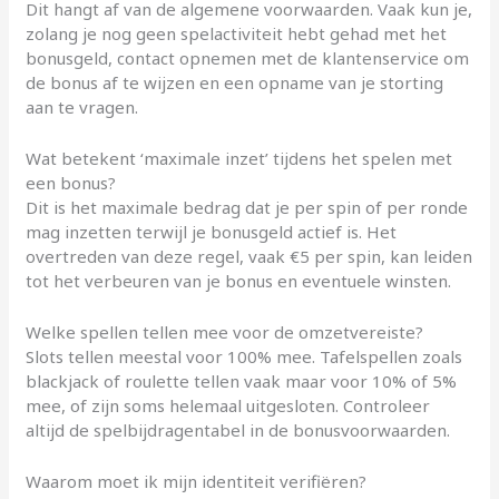
Dit hangt af van de algemene voorwaarden. Vaak kun je,
zolang je nog geen spelactiviteit hebt gehad met het
bonusgeld, contact opnemen met de klantenservice om
de bonus af te wijzen en een opname van je storting
aan te vragen.
Wat betekent ‘maximale inzet’ tijdens het spelen met
een bonus?
Dit is het maximale bedrag dat je per spin of per ronde
mag inzetten terwijl je bonusgeld actief is. Het
overtreden van deze regel, vaak €5 per spin, kan leiden
tot het verbeuren van je bonus en eventuele winsten.
Welke spellen tellen mee voor de omzetvereiste?
Slots tellen meestal voor 100% mee. Tafelspellen zoals
blackjack of roulette tellen vaak maar voor 10% of 5%
mee, of zijn soms helemaal uitgesloten. Controleer
altijd de spelbijdragentabel in de bonusvoorwaarden.
Waarom moet ik mijn identiteit verifiëren?