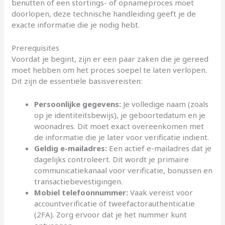
benutten of een stortings- of opnameproces moet
doorlopen, deze technische handleiding geeft je de
exacte informatie die je nodig hebt.
Prerequisites
Voordat je begint, zijn er een paar zaken die je gereed
moet hebben om het proces soepel te laten verlopen.
Dit zijn de essentiële basisvereisten:
Persoonlijke gegevens:
Je volledige naam (zoals
op je identiteitsbewijs), je geboortedatum en je
woonadres. Dit moet exact overeenkomen met
de informatie die je later voor verificatie indient.
Geldig e-mailadres:
Een actief e-mailadres dat je
dagelijks controleert. Dit wordt je primaire
communicatiekanaal voor verificatie, bonussen en
transactiebevestigingen.
Mobiel telefoonnummer:
Vaak vereist voor
accountverificatie of tweefactorauthenticatie
(2FA). Zorg ervoor dat je het nummer kunt