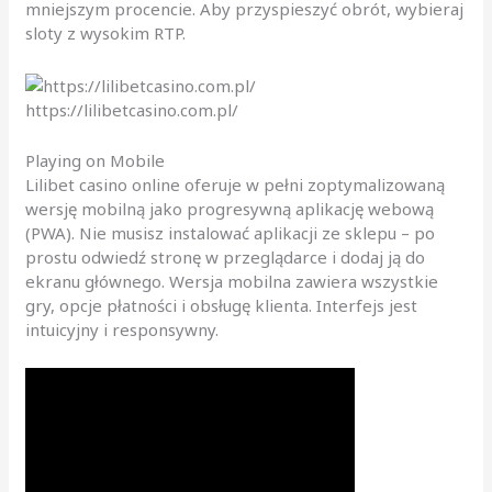
mniejszym procencie. Aby przyspieszyć obrót, wybieraj
sloty z wysokim RTP.
https://lilibetcasino.com.pl/
Playing on Mobile
Lilibet casino online oferuje w pełni zoptymalizowaną
wersję mobilną jako progresywną aplikację webową
(PWA). Nie musisz instalować aplikacji ze sklepu – po
prostu odwiedź stronę w przeglądarce i dodaj ją do
ekranu głównego. Wersja mobilna zawiera wszystkie
gry, opcje płatności i obsługę klienta. Interfejs jest
intuicyjny i responsywny.