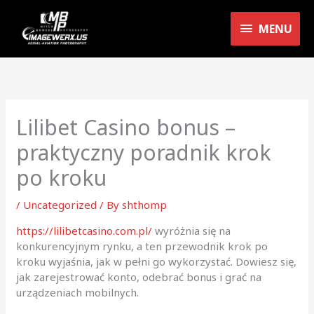
Skip
MENU
to
MENU
content
Lilibet Casino bonus –
praktyczny poradnik krok
po kroku
/
Uncategorized
/ By
shthomp
https://lilibetcasino.com.pl/
wyróżnia się na
konkurencyjnym rynku, a ten przewodnik krok po
kroku wyjaśnia, jak w pełni go wykorzystać. Dowiesz się,
jak zarejestrować konto, odebrać bonus i grać na
urządzeniach mobilnych.