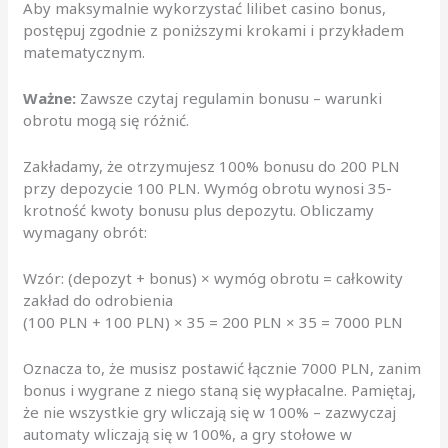
Aby maksymalnie wykorzystać lilibet casino bonus,
postępuj zgodnie z poniższymi krokami i przykładem
matematycznym.
Ważne:
Zawsze czytaj regulamin bonusu – warunki
obrotu mogą się różnić.
Zakładamy, że otrzymujesz 100% bonusu do 200 PLN
przy depozycie 100 PLN. Wymóg obrotu wynosi 35-
krotność kwoty bonusu plus depozytu. Obliczamy
wymagany obrót:
Wzór: (depozyt + bonus) × wymóg obrotu = całkowity
zakład do odrobienia
(100 PLN + 100 PLN) × 35 = 200 PLN × 35 = 7000 PLN
Oznacza to, że musisz postawić łącznie 7000 PLN, zanim
bonus i wygrane z niego staną się wypłacalne. Pamiętaj,
że nie wszystkie gry wliczają się w 100% – zazwyczaj
automaty wliczają się w 100%, a gry stołowe w