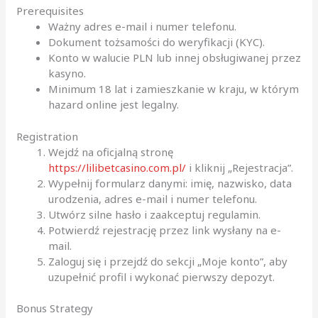
Prerequisites
Ważny adres e-mail i numer telefonu.
Dokument tożsamości do weryfikacji (KYC).
Konto w walucie PLN lub innej obsługiwanej przez
kasyno.
Minimum 18 lat i zamieszkanie w kraju, w którym
hazard online jest legalny.
Registration
Wejdź na oficjalną stronę
https://lilibetcasino.com.pl/
i kliknij „Rejestracja”.
Wypełnij formularz danymi: imię, nazwisko, data
urodzenia, adres e-mail i numer telefonu.
Utwórz silne hasło i zaakceptuj regulamin.
Potwierdź rejestrację przez link wysłany na e-
mail.
Zaloguj się i przejdź do sekcji „Moje konto”, aby
uzupełnić profil i wykonać pierwszy depozyt.
Bonus Strategy