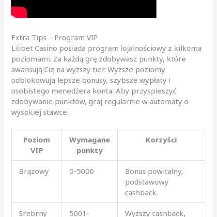
Extra Tips – Program VIP
Lilibet Casino posiada program lojalnościowy z kilkoma
poziomami. Za każdą grę zdobywasz punkty, które
awansują Cię na wyższy tier. Wyższe poziomy
odblokowują lepsze bonusy, szybsze wypłaty i
osobistego menedżera konta. Aby przyspieszyć
zdobywanie punktów, graj regularnie w automaty o
wysokiej stawce.
Poziom
Wymagane
Korzyści
VIP
punkty
Brązowy
0-5000
Bonus powitalny,
podstawowy
cashback
Srebrny
5001-
Wyższy cashback,