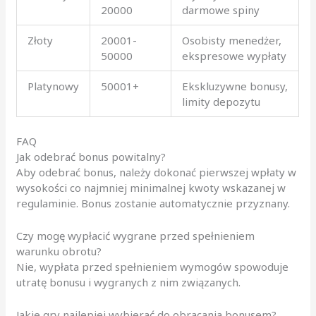
20000
darmowe spiny
Złoty
20001-
Osobisty menedżer,
50000
ekspresowe wypłaty
Platynowy
50001+
Ekskluzywne bonusy,
limity depozytu
FAQ
Jak odebrać bonus powitalny?
Aby odebrać bonus, należy dokonać pierwszej wpłaty w
wysokości co najmniej minimalnej kwoty wskazanej w
regulaminie. Bonus zostanie automatycznie przyznany.
Czy mogę wypłacić wygrane przed spełnieniem
warunku obrotu?
Nie, wypłata przed spełnieniem wymogów spowoduje
utratę bonusu i wygranych z nim związanych.
Jakie gry najlepiej wybierać do obracania bonusem?