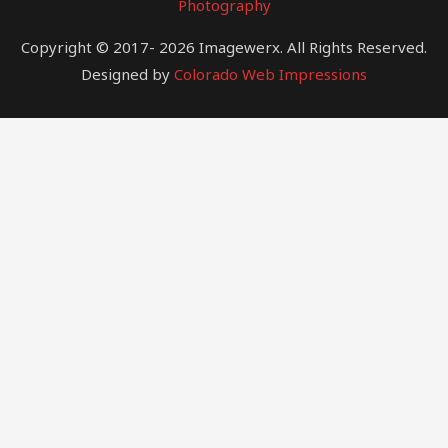
Photography
Copyright © 2017- 2026 Imagewerx. All Rights Reserved.
Designed by
Colorado Web Impressions