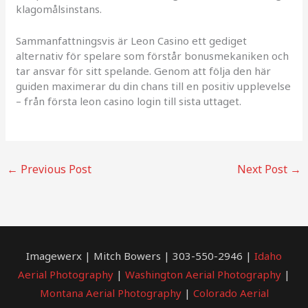
klagomålsinstans.
Sammanfattningsvis är Leon Casino ett gediget
alternativ för spelare som förstår bonusmekaniken och
tar ansvar för sitt spelande. Genom att följa den här
guiden maximerar du din chans till en positiv upplevelse
– från första leon casino login till sista uttaget.
←
Previous Post
Next Post
→
Imagewerx | Mitch Bowers | 303-550-2946 |
Idaho
Aerial Photography
|
Washington Aerial Photography
|
Montana Aerial Photography
|
Colorado Aerial