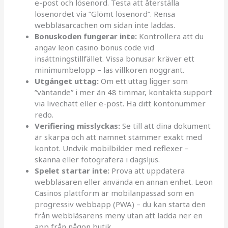
e-post och lösenord. Testa att återställa
lösenordet via ”Glömt lösenord”. Rensa
webbläsarcachen om sidan inte laddas.
Bonuskoden fungerar inte:
Kontrollera att du
angav leon casino bonus code vid
insättningstillfället. Vissa bonusar kräver ett
minimumbelopp – läs villkoren noggrant.
Utgånget uttag:
Om ett uttag ligger som
”väntande” i mer än 48 timmar, kontakta support
via livechatt eller e-post. Ha ditt kontonummer
redo.
Verifiering misslyckas:
Se till att dina dokument
är skarpa och att namnet stämmer exakt med
kontot. Undvik mobilbilder med reflexer –
skanna eller fotografera i dagsljus.
Spelet startar inte:
Prova att uppdatera
webbläsaren eller använda en annan enhet. Leon
Casinos plattform är mobilanpassad som en
progressiv webbapp (PWA) – du kan starta den
från webbläsarens meny utan att ladda ner en
app från någon butik.