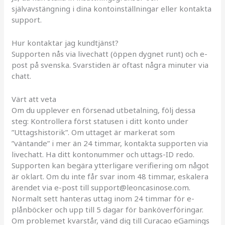
självavstängning i dina kontoinställningar eller kontakta
support.
Hur kontaktar jag kundtjänst?
Supporten nås via livechatt (öppen dygnet runt) och e-
post på svenska. Svarstiden är oftast några minuter via
chatt.
Värt att veta
Om du upplever en försenad utbetalning, följ dessa
steg: Kontrollera först statusen i ditt konto under
”Uttagshistorik”. Om uttaget är markerat som
”väntande” i mer än 24 timmar, kontakta supporten via
livechatt. Ha ditt kontonummer och uttags-ID redo.
Supporten kan begära ytterligare verifiering om något
är oklart. Om du inte får svar inom 48 timmar, eskalera
ärendet via e-post till support@leoncasinose.com.
Normalt sett hanteras uttag inom 24 timmar för e-
plånböcker och upp till 5 dagar för banköverföringar.
Om problemet kvarstår, vänd dig till Curacao eGamings