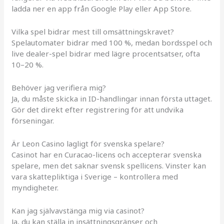
ladda ner en app från Google Play eller App Store.
Vilka spel bidrar mest till omsättningskravet?
Spelautomater bidrar med 100 %, medan bordsspel och
live dealer-spel bidrar med lägre procentsatser, ofta
10–20 %.
Behöver jag verifiera mig?
Ja, du måste skicka in ID-handlingar innan första uttaget.
Gör det direkt efter registrering för att undvika
förseningar.
Är Leon Casino lagligt för svenska spelare?
Casinot har en Curacao-licens och accepterar svenska
spelare, men det saknar svensk spellicens. Vinster kan
vara skattepliktiga i Sverige – kontrollera med
myndigheter.
Kan jag självavstänga mig via casinot?
Ja, du kan ställa in insättningsgränser och