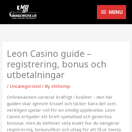
Skip
MENU
to
MENU
content
Leon Casino guide –
registrering, bonus och
utbetalningar
/
Uncategorized
/ By
shthomp
Onlinekasinon varierar kraftigt i kvalitet – den här
guiden skär igenom bruset och täcker bara det som
verkligen spelar roll för en smidig upplevelse. Leon
Casino erbjuder ett brett spelutbud och generösa
bonusar, men du behöver veta exakt hur du navigerar
registrering, bonusvillkor och uttag för att få ut mesta