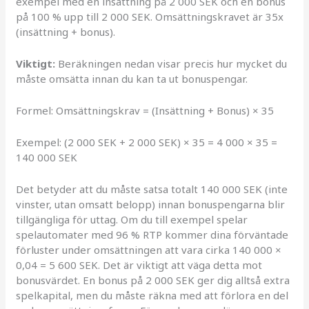
exempel med en insättning på 2 000 SEK och en bonus
på 100 % upp till 2 000 SEK. Omsättningskravet är 35x
(insättning + bonus).
Viktigt:
Beräkningen nedan visar precis hur mycket du
måste omsätta innan du kan ta ut bonuspengar.
Formel: Omsättningskrav = (Insättning + Bonus) × 35
Exempel: (2 000 SEK + 2 000 SEK) × 35 = 4 000 × 35 =
140 000 SEK
Det betyder att du måste satsa totalt 140 000 SEK (inte
vinster, utan omsatt belopp) innan bonuspengarna blir
tillgängliga för uttag. Om du till exempel spelar
spelautomater med 96 % RTP kommer dina förväntade
förluster under omsättningen att vara cirka 140 000 ×
0,04 = 5 600 SEK. Det är viktigt att väga detta mot
bonusvärdet. En bonus på 2 000 SEK ger dig alltså extra
spelkapital, men du måste räkna med att förlora en del