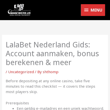
Skip
MENU
to
MENU
content
LalaBet Nederland Gids:
Account aanmaken, bonus
berekenen & meer
/
Uncategorized
/ By
shthomp
Before depositing at any online casino, take five
minutes to read this checklist — it covers the steps
most players skip.
Prerequisites
Een geldig e-mailadres en een uniek wachtwoord.