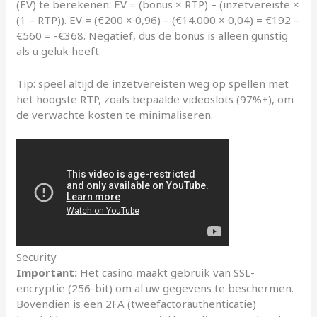
(EV) te berekenen: EV = (bonus × RTP) – (inzetvereiste ×
(1 – RTP)). EV = (€200 × 0,96) – (€14.000 × 0,04) = €192 –
€560 = -€368. Negatief, dus de bonus is alleen gunstig
als u geluk heeft.
Tip: speel altijd de inzetvereisten weg op spellen met
het hoogste RTP, zoals bepaalde videoslots (97%+), om
de verwachte kosten te minimaliseren.
Security
Important:
Het casino maakt gebruik van SSL-
encryptie (256-bit) om al uw gegevens te beschermen.
Bovendien is een 2FA (tweefactorauthenticatie)