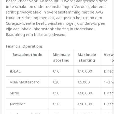
beschikbaar voor uw account. U wordt aangeraden deze
in te schakelen onder de instellingen. Verder geldt een
strikt privacybeleid in overeenstemming met de AVG.
Houd er rekening mee dat, aangezien het casino een
Curaçao-licentie heeft, winsten mogelijk onderworpen
zijn aan lokale inkomstenbelasting in Nederland.
Raadpleeg een belastingadviseur.
Financial Operations
Betaalmethode
Minimale
Maximale
Verw
storting
storting
iDEAL
€10
€10.000
Direc
Visa/Mastercard
€20
€5.000
1–3 
Skrill
€10
€50.000
Direc
Neteller
€10
€50.000
Direc