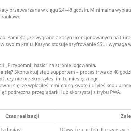
łaty przetwarzane w ciągu 24–48 godzin. Minimalna wypła
y bankowe.
racao. Pamiętaj, że wygrane z kasyn licencjonowanych na Cu
 swoim kraju. Kasyno stosuje szyfrowanie SSL i wymaga wer
ji „Przypomnij hasło” na stronie logowania.
a się?
Skontaktuj się z supportem – proces trwa do 48 godzi
ź, czy nie przekroczyłeś limitu miesięcznego.
wnij się, że wpłaciłeś minimalną kwotę i użyłeś kodu prom
ęć podręczną przeglądarki lub skorzystaj z trybu PWA.
Czas realizacji
Zale
tychmiast
Używaj e-portfeli dla szybszych 