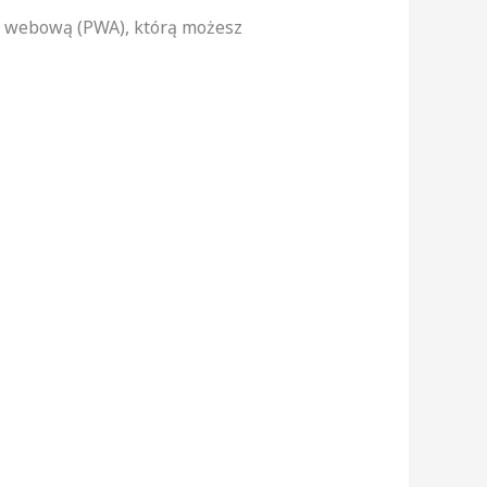
ę webową (PWA), którą możesz