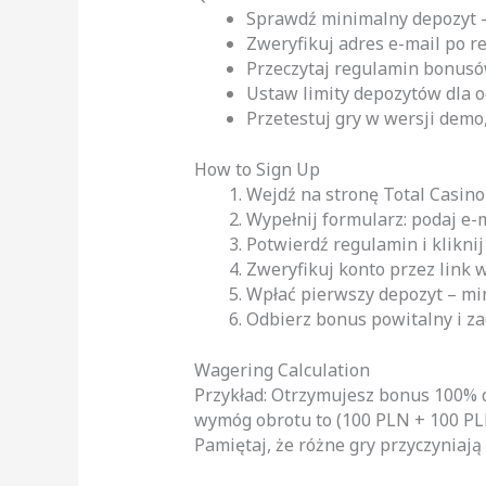
Sprawdź minimalny depozyt –
Zweryfikuj adres e-mail po re
Przeczytaj regulamin bonus
Ustaw limity depozytów dla o
Przetestuj gry w wersji demo, 
How to Sign Up
Wejdź na stronę Total Casino i
Wypełnij formularz: podaj e-
Potwierdź regulamin i klikni
Zweryfikuj konto przez link 
Wpłać pierwszy depozyt – m
Odbierz bonus powitalny i za
Wagering Calculation
Przykład: Otrzymujesz bonus 100% 
wymóg obrotu to (100 PLN + 100 PL
Pamiętaj, że różne gry przyczyniają