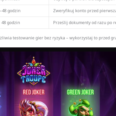
–48 godzin
Zweryfikuj konto przed pierwsz
 48 godzin
Prześlij dokumenty od razu po re
żliwia testowanie gier bez ryzyka – wykorzystaj to przed g