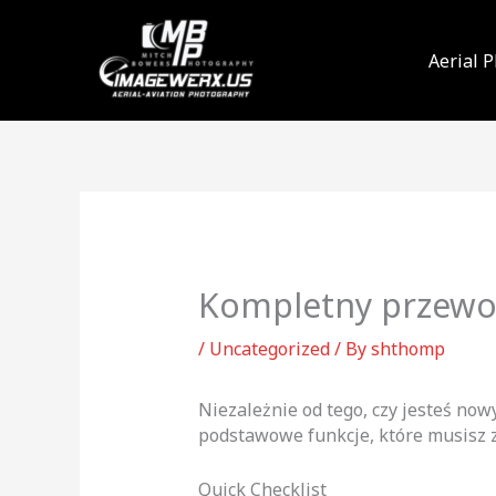
Skip
to
Aerial 
content
Kompletny przewodn
/
Uncategorized
/ By
shthomp
Niezależnie od tego, czy jesteś no
podstawowe funkcje, które musisz 
Quick Checklist