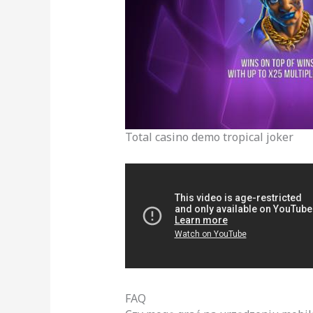
Total casino demo tropical joker
FAQ