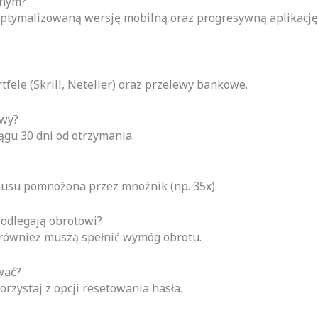
lnym?
 zoptymalizowaną wersję mobilną oraz progresywną aplikacj
?
fele (Skrill, Neteller) oraz przelewy bankowe.
owy?
ągu 30 dni od otrzymania.
usu pomnożona przez mnożnik (np. 35x).
odlegają obrotowi?
również muszą spełnić wymóg obrotu.
wać?
zystaj z opcji resetowania hasła.