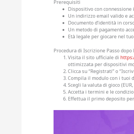
Prerequisiti
Dispositivo con connessione i
Un indirizzo email valido e ac
Documento d’identità in corso 
Un metodo di pagamento accetta
Età legale per giocare nel tuo
Procedura di Iscrizione Passo dopo
Visita il sito ufficiale di
https:
ottimizzata per dispositivi mo
Clicca su “Registrati” o “Iscriv
Compila il modulo con i tuoi 
Scegli la valuta di gioco (EUR,
Accetta i termini e le condizio
Effettua il primo deposito pe