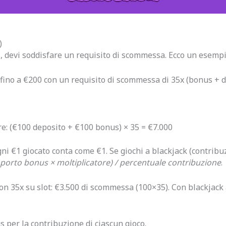
)
s, devi soddisfare un requisito di scommessa. Ecco un esempi
fino a €200 con un requisito di scommessa di 35x (bonus + d
e: (€100 deposito + €100 bonus) × 35 = €7.000
gni €1 giocato conta come €1. Se giochi a blackjack (contribu
porto bonus × moltiplicatore) / percentuale contribuzione
.
n 35x su slot: €3.500 di scommessa (100×35). Con blackjack a
 per la contribuzione di ciascun gioco.