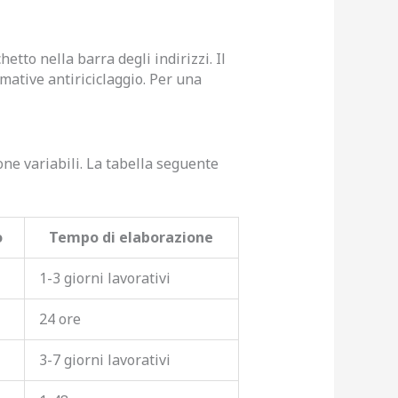
etto nella barra degli indirizzi. Il
rmative antiriciclaggio. Per una
ne variabili. La tabella seguente
o
Tempo di elaborazione
1-3 giorni lavorativi
24 ore
3-7 giorni lavorativi