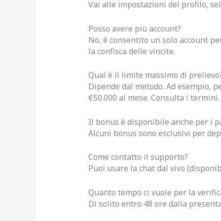
Vai alle impostazioni del profilo, s
Posso avere più account?
No, è consentito un solo account per
la confisca delle vincite.
Qual è il limite massimo di prelievo
Dipende dal metodo. Ad esempio, per i
€50.000 al mese. Consulta i termini.
Il bonus è disponibile anche per i 
Alcuni bonus sono esclusivi per depo
Come contatto il supporto?
Puoi usare la chat dal vivo (disponi
Quanto tempo ci vuole per la verifi
Di solito entro 48 ore dalla presenta