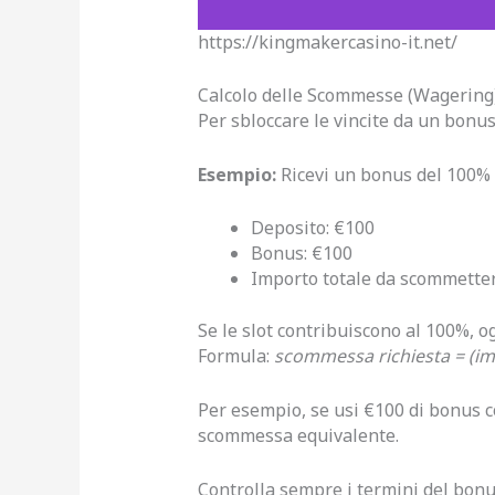
https://kingmakercasino-it.net/
Calcolo delle Scommesse (Wagering
Per sbloccare le vincite da un bonu
Esempio:
Ricevi un bonus del 100% 
Deposito: €100
Bonus: €100
Importo totale da scommetter
Se le slot contribuiscono al 100%, o
Formula:
scommessa richiesta = (im
Per esempio, se usi €100 di bonus co
scommessa equivalente.
Controlla sempre i termini del bonus