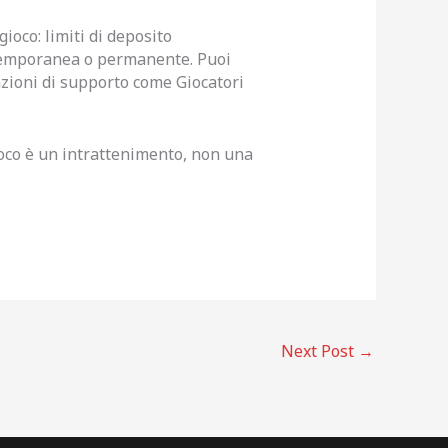
oco: limiti di deposito
e temporanea o permanente. Puoi
zazioni di supporto come Giocatori
ioco è un intrattenimento, non una
Next Post
→