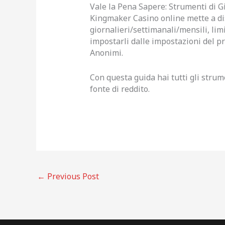
Vale la Pena Sapere: Strumenti di 
Kingmaker Casino online mette a disp
giornalieri/settimanali/mensili, li
impostarli dalle impostazioni del pr
Anonimi.
Con questa guida hai tutti gli strum
fonte di reddito.
←
Previous Post