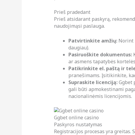
Prieš pradedant
Prieš atsidarant paskyrą, rekomenduo
naudojimąsi paslauga.
Patvirtinkite amžių:
Norint 
daugiau).
Pasiruoškite dokumentus:
K
ar asmens tapatybės kortelės)
Patikrinkite el. paštą ir te
pranešimams. Įsitikinkite, kad
Supraskite licenciją:
Ggbet p
gali būti apmokestinami paga
nacionalinėmis licencijomis.
Ggbet online casino
Paskyros nustatymas
Registracijos procesas yra greitas.