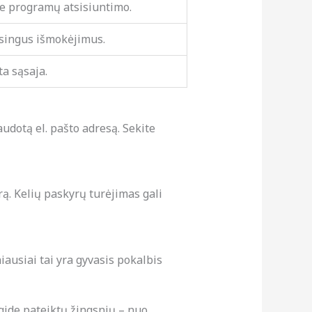
 be programų atsisiuntimo.
isingus išmokėjimus.
ta sąsaja.
udotą el. pašto adresą. Sekite
rą. Kelių paskyrų turėjimas gali
iausiai tai yra gyvasis pokalbis
gide pateiktų žingsnių – nuo