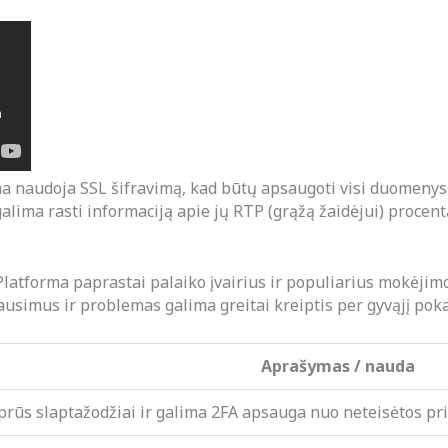
a naudoja SSL šifravimą, kad būtų apsaugoti visi duomenys 
alima rasti informaciją apie jų RTP (grąžą žaidėjui) procent
latforma paprastai palaiko įvairius ir populiarius mokėjim
usimus ir problemas galima greitai kreiptis per gyvąjį pokal
Aprašymas / nauda
prūs slaptažodžiai ir galima 2FA apsauga nuo neteisėtos pri