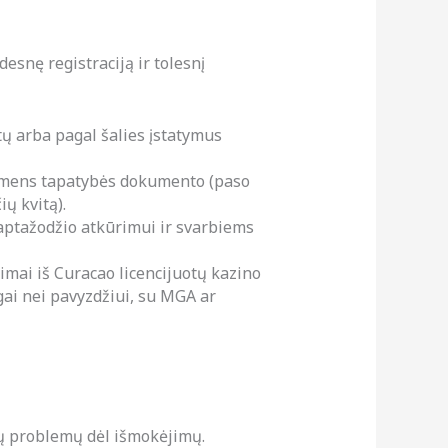
esnę registraciją ir tolesnį
ų arba pagal šalies įstatymus
asmens tapatybės dokumento (paso
ų kvitą).
aptažodžio atkūrimui ir svarbiems
imai iš Curacao licencijuotų kazino
gai nei pavyzdžiui, su MGA ar
ltų problemų dėl išmokėjimų.