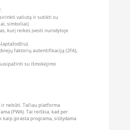
.
irinkti valiutą ir sutikti su
ai, simboliai).
s, kurį reikės įvesti nurodytoje
slaptažodžiu).
iejų faktorių autentifikaciją (2FA),
r susipažinti su išmokėjimo
 ir nebūti. Tačiau platforma
grama (PWA). Tai reiškia, kad per
eik kaip įprasta programa, siūlydama