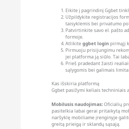
Eikite į pagrindinį Ggbet tink
Užpildykite registracijos formą
taisyklėmis bei privatumo poli
Patvirtinkite savo el. pašto 
formoje.
Atlikite
ggbet login
pirmąjį k
Pirmuoju prisijungimu rekomen
jei platforma ją siūlo. Tai l
Prieš pradedant žaisti realiai
sąlygomis bei galimais limitai
Kas išskiria platformą
Ggbet pasižymi keliais techniniais 
Mobilusis naudojimas:
Oficialių p
pasitelkia labai gerai pritaikytą mob
naršyklę mobiliame įrenginyje galit
greitą prieigą ir sklandų sąsają.