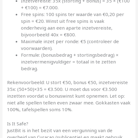
Inzetvereiste: 35x (storting + bonus) = 35 × (€100
+ €100) = €7.000.
Free spins: 100 spins ter waarde van €0,20 per
spin = €20. Winst uit free spins is vaak
onderhevig aan een aparte inzetvereiste,
bijvoorbeeld 40x = €800.
Maximale inzet per ronde: €5 (controleer de
voorwaarden).
Formule: (bonusbedrag + stortingsbedrag) ×
inzetvermenigvuldiger = totaal in te zetten
bedrag.
Rekenvoorbeeld: U stort €50, bonus €50, inzetvereiste
35x: (50+50)×35 = €3.500. U moet dus voor €3.500
inzetten voordat u bonuswinst kunt opnemen. Let op:
niet alle spellen tellen even zwaar mee. Gokkasten vaak
100%, tafelspellen soms 10%.
Is It Safe?
JustBit is in het bezit van een vergunning van de
overheid van Curaçao (sublicentie) en maakt gebruik