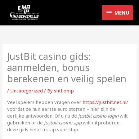
Skip
MENU
to
MENU
content
JustBit casino gids:
aanmelden, bonus
berekenen en veilig spelen
/
Uncategorized
/ By
shthomp
Veel spelers hebben vragen over
https://justbit.net.nl/
voordat ze hun eerste euro storten – hier zijn de
eerlijke antwoorden. Of u nu de
justbit casino login
wilt
gebruiken of de
justbit casino app
wilt uitproberen,
deze gids helpt u stap voor stap.