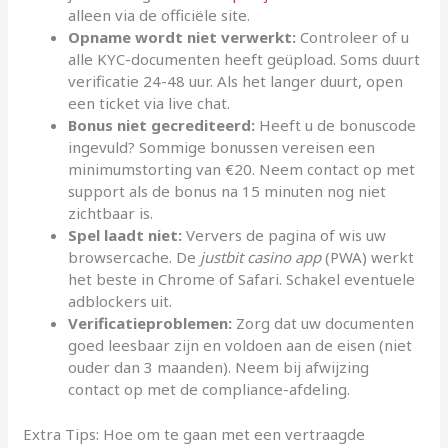
alleen via de officiële site.
Opname wordt niet verwerkt:
Controleer of u
alle KYC-documenten heeft geüpload. Soms duurt
verificatie 24-48 uur. Als het langer duurt, open
een ticket via live chat.
Bonus niet gecrediteerd:
Heeft u de bonuscode
ingevuld? Sommige bonussen vereisen een
minimumstorting van €20. Neem contact op met
support als de bonus na 15 minuten nog niet
zichtbaar is.
Spel laadt niet:
Ververs de pagina of wis uw
browsercache. De
justbit casino app
(PWA) werkt
het beste in Chrome of Safari. Schakel eventuele
adblockers uit.
Verificatieproblemen:
Zorg dat uw documenten
goed leesbaar zijn en voldoen aan de eisen (niet
ouder dan 3 maanden). Neem bij afwijzing
contact op met de compliance-afdeling.
Extra Tips: Hoe om te gaan met een vertraagde