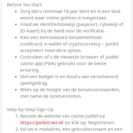
Before You Start
Zorg dat u minimaal 18 jaar bent en in een land
woont waar online gokken is toegestaan.
Houd uw identiteitsbewijs (paspoort, rijbewijs of
ID-kaart) bij de hand voor de verificatie.
Kies een betrouwbare betaalmethode:
creditcard, e-wallet of cryptocurrency – JustBit
accepteert meerdere opties.
Controleer of u de nieuwste browser of
justbit
casino app
(PWA) gebruikt voor de beste
ervaring.
Stel een budget in en houd u aan verantwoord
speelgedrag.
Wees op de hoogte van de bonusvoorwaarden,
met name de inzetvereisten.
Step-by-Step Sign-Up
Bezoek de website van
casino justbit
via
https://justbit.net.nl/
en klik op ‘Registreren’.
Vul uw e-mailadres, een gebruikersnaam en een