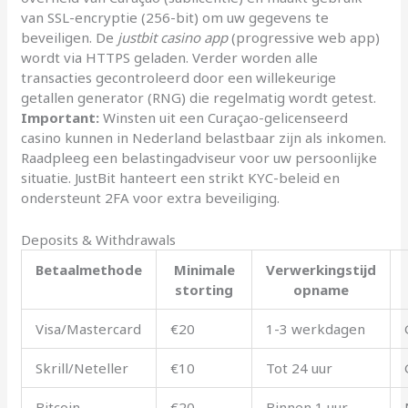
van SSL-encryptie (256-bit) om uw gegevens te
beveiligen. De
justbit casino app
(progressive web app)
wordt via HTTPS geladen. Verder worden alle
transacties gecontroleerd door een willekeurige
getallen generator (RNG) die regelmatig wordt getest.
Important:
Winsten uit een Curaçao-gelicenseerd
casino kunnen in Nederland belastbaar zijn als inkomen.
Raadpleeg een belastingadviseur voor uw persoonlijke
situatie. JustBit hanteert een strikt KYC-beleid en
ondersteunt 2FA voor extra beveiliging.
Deposits & Withdrawals
Betaalmethode
Minimale
Verwerkingstijd
storting
opname
Visa/Mastercard
€20
1-3 werkdagen
Skrill/Neteller
€10
Tot 24 uur
Bitcoin
€20
Binnen 1 uur