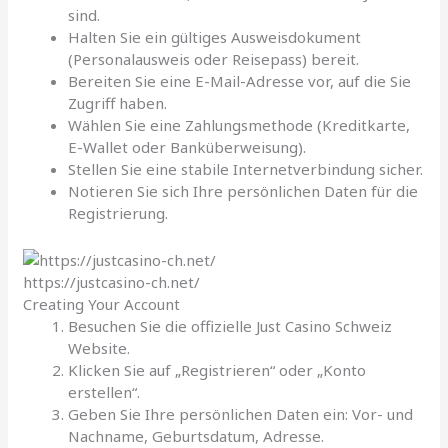
sind.
Halten Sie ein gültiges Ausweisdokument
(Personalausweis oder Reisepass) bereit.
Bereiten Sie eine E-Mail-Adresse vor, auf die Sie
Zugriff haben.
Wählen Sie eine Zahlungsmethode (Kreditkarte,
E-Wallet oder Banküberweisung).
Stellen Sie eine stabile Internetverbindung sicher.
Notieren Sie sich Ihre persönlichen Daten für die
Registrierung.
https://justcasino-ch.net/
Creating Your Account
Besuchen Sie die offizielle Just Casino Schweiz
Website.
Klicken Sie auf „Registrieren“ oder „Konto
erstellen“.
Geben Sie Ihre persönlichen Daten ein: Vor- und
Nachname, Geburtsdatum, Adresse.