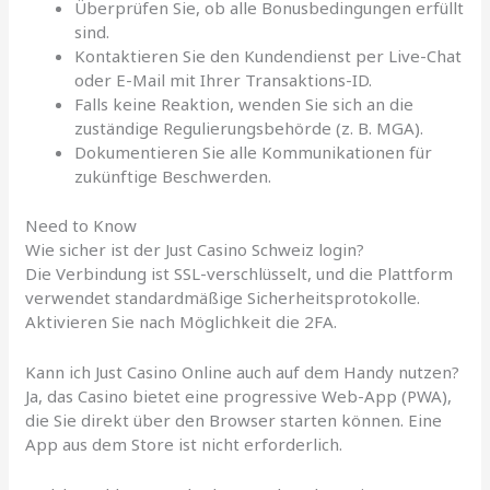
Überprüfen Sie, ob alle Bonusbedingungen erfüllt
sind.
Kontaktieren Sie den Kundendienst per Live-Chat
oder E-Mail mit Ihrer Transaktions-ID.
Falls keine Reaktion, wenden Sie sich an die
zuständige Regulierungsbehörde (z. B. MGA).
Dokumentieren Sie alle Kommunikationen für
zukünftige Beschwerden.
Need to Know
Wie sicher ist der Just Casino Schweiz login?
Die Verbindung ist SSL-verschlüsselt, und die Plattform
verwendet standardmäßige Sicherheitsprotokolle.
Aktivieren Sie nach Möglichkeit die 2FA.
Kann ich Just Casino Online auch auf dem Handy nutzen?
Ja, das Casino bietet eine progressive Web-App (PWA),
die Sie direkt über den Browser starten können. Eine
App aus dem Store ist nicht erforderlich.