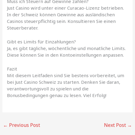
Muss ich Steuern auf Gewinne zahlen?
Just Casino wird unter einer Curacao-Lizenz betrieben.
In der Schweiz können Gewinne aus ausländischen
Casinos steuerpflichtig sein. Konsultieren Sie einen
Steuerberater.
Gibt es Limits für Einzahlungen?
Ja, es gibt tägliche, wöchentliche und monatliche Limits.
Diese können Sie in den Kontoeinstellungen anpassen.
Fazit
Mit diesem Leitfaden sind Sie bestens vorbereitet, um
bei Just Casino Schweiz zu starten. Denken Sie daran,
verantwortungsvoll zu spielen und die
Bonusbedingungen genau zu lesen. Viel Erfolg!
←
Previous Post
Next Post
→