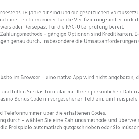
mindestens 18 Jahre alt sind und die gesetzlichen Voraussetz
nd eine Telefonnummer für die Verifizierung sind erforderli
weis oder Reisepass für die KYC-Überprüfung bereit.
ne Zahlungsmethode – gängige Optionen sind Kreditkarten, 
ngen genau durch, insbesondere die Umsatzanforderungen
bsite im Browser – eine native App wird nicht angeboten, die
“ und füllen Sie das Formular mit Ihren persönlichen Daten 
Casino Bonus Code im vorgesehenen Feld ein, um Freispiele
und Telefonnummer über die erhaltenen Codes.
lung durch – wählen Sie eine Zahlungsmethode und überwei
ie Freispiele automatisch gutgeschrieben oder Sie müssen 