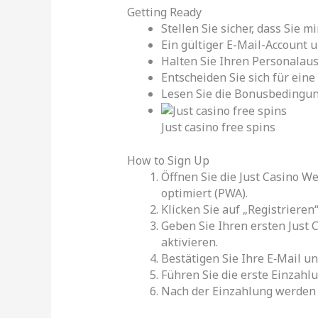
Getting Ready
Stellen Sie sicher, dass Sie 
Ein gültiger E-Mail-Account u
Halten Sie Ihren Personalaus
Entscheiden Sie sich für ei
Lesen Sie die Bonusbedingu
Just casino free spins
How to Sign Up
Öffnen Sie die Just Casino We
optimiert (PWA).
Klicken Sie auf „Registrieren
Geben Sie Ihren ersten Just 
aktivieren.
Bestätigen Sie Ihre E‑Mail 
Führen Sie die erste Einzah
Nach der Einzahlung werden d