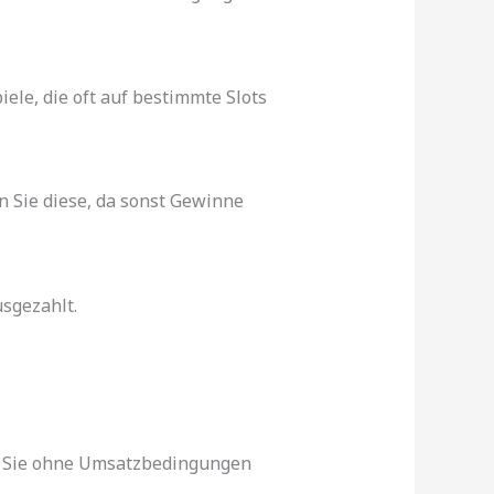
iele, die oft auf bestimmte Slots
n Sie diese, da sonst Gewinne
usgezahlt.
nn Sie ohne Umsatzbedingungen