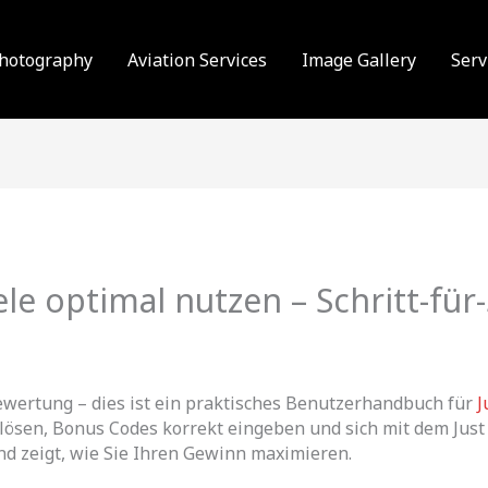
Photography
Aviation Services
Image Gallery
Serv
ele optimal nutzen – Schritt-für
ewertung – dies ist ein praktisches Benutzerhandbuch für
J
inlösen, Bonus Codes korrekt eingeben und sich mit dem Just
d zeigt, wie Sie Ihren Gewinn maximieren.