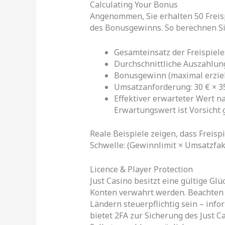
Calculating Your Bonus
Angenommen, Sie erhalten 50 Freisp
des Bonusgewinns. So berechnen Si
Gesamteinsatz der Freispiele: 
Durchschnittliche Auszahlung 
Bonusgewinn (maximal erzielb
Umsatzanforderung: 30 € × 35
Effektiver erwarteter Wert nac
Erwartungswert ist Vorsicht 
Reale Beispiele zeigen, dass Freis
Schwelle: (Gewinnlimit × Umsatzfakt
Licence & Player Protection
Just Casino besitzt eine gültige G
Konten verwahrt werden. Beachten 
Ländern steuerpflichtig sein – inf
bietet 2FA zur Sicherung des Just C