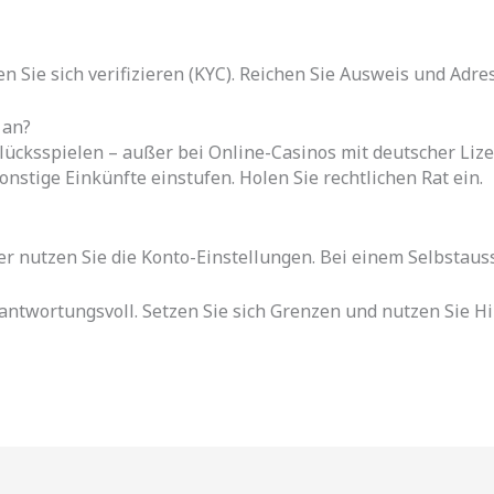
n Sie sich verifizieren (KYC). Reichen Sie Ausweis und Adre
 an?
ücksspielen – außer bei Online-Casinos mit deutscher Lizen
onstige Einkünfte einstufen. Holen Sie rechtlichen Rat ein.
er nutzen Sie die Konto-Einstellungen. Bei einem Selbstauss
antwortungsvoll. Setzen Sie sich Grenzen und nutzen Sie Hi