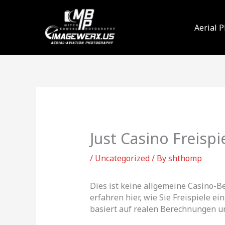
Skip
to
Aerial 
content
Just Casino Freispi
/
Uncategorized
/ By
shthomp
Dies ist keine allgemeine Casino-B
erfahren hier, wie Sie Freispiele e
basiert auf realen Berechnungen un