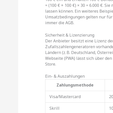
= (100 € + 100 €) × 30 = 6.000 €. S
lassen können. Ein weiteres Beispie
Umsatzbedingungen gelten nur für b
immer die AGB.
Sicherheit & Lizenzierung
Der Anbieter besitzt eine Lizenz d
Zufallszahlengeneratoren vorhande
Ländern (z. B. Deutschland, Österre
Webseite (PWA) lässt sich über den
Store.
Ein- & Auszahlungen
Zahlungsmethode
Visa/Mastercard
20
Skrill
10