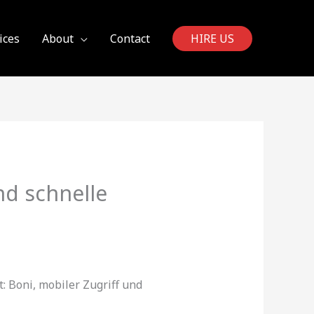
ices
About
Contact
HIRE US
nd schnelle
t: Boni, mobiler Zugriff und