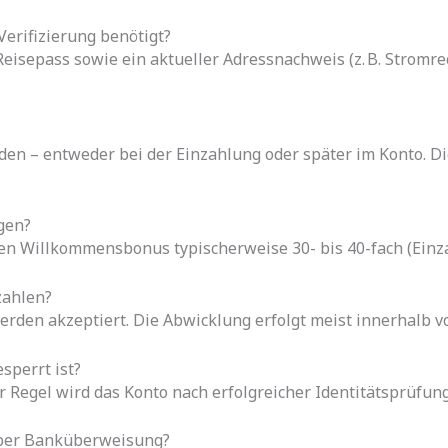
erifizierung benötigt?
Reisepass sowie ein aktueller Adressnachweis (z. B. Stro
rden – entweder bei der Einzahlung oder später im Konto. 
gen?
 den Willkommensbonus typischerweise 30- bis 40-fach (Einz
zahlen?
werden akzeptiert. Die Abwicklung erfolgt meist innerhalb 
sperrt ist?
r Regel wird das Konto nach erfolgreicher Identitätsprüfun
 per Banküberweisung?