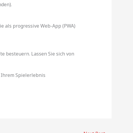
nden).
sie als progressive Web-App (PWA)
e besteuern. Lassen Sie sich von
 Ihrem Spielerlebnis