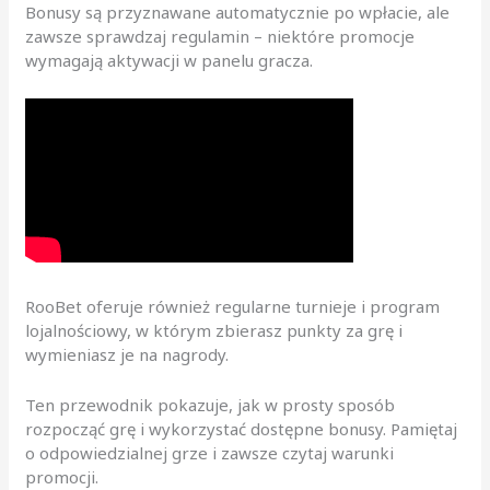
Bonusy są przyznawane automatycznie po wpłacie, ale
zawsze sprawdzaj regulamin – niektóre promocje
wymagają aktywacji w panelu gracza.
RooBet oferuje również regularne turnieje i program
lojalnościowy, w którym zbierasz punkty za grę i
wymieniasz je na nagrody.
Ten przewodnik pokazuje, jak w prosty sposób
rozpocząć grę i wykorzystać dostępne bonusy. Pamiętaj
o odpowiedzialnej grze i zawsze czytaj warunki
promocji.