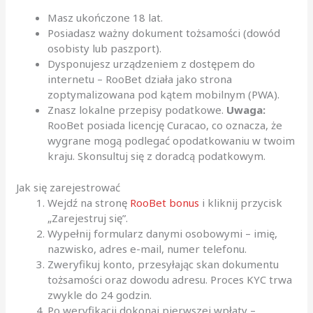
Masz ukończone 18 lat.
Posiadasz ważny dokument tożsamości (dowód
osobisty lub paszport).
Dysponujesz urządzeniem z dostępem do
internetu – RooBet działa jako strona
zoptymalizowana pod kątem mobilnym (PWA).
Znasz lokalne przepisy podatkowe.
Uwaga:
RooBet posiada licencję Curacao, co oznacza, że
wygrane mogą podlegać opodatkowaniu w twoim
kraju. Skonsultuj się z doradcą podatkowym.
Jak się zarejestrować
Wejdź na stronę
RooBet bonus
i kliknij przycisk
„Zarejestruj się”.
Wypełnij formularz danymi osobowymi – imię,
nazwisko, adres e-mail, numer telefonu.
Zweryfikuj konto, przesyłając skan dokumentu
tożsamości oraz dowodu adresu. Proces KYC trwa
zwykle do 24 godzin.
Po weryfikacji dokonaj pierwszej wpłaty –