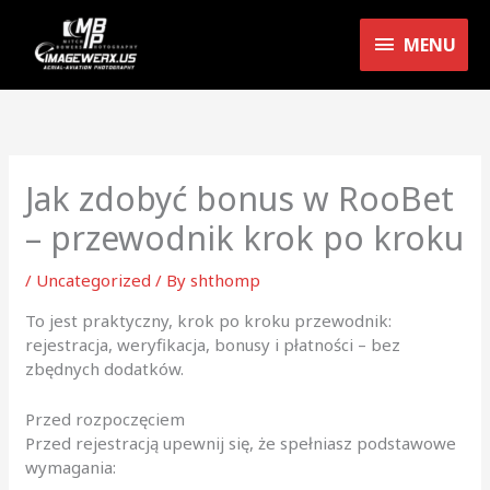
Skip
MENU
to
MENU
content
Jak zdobyć bonus w RooBet
– przewodnik krok po kroku
/
Uncategorized
/ By
shthomp
To jest praktyczny, krok po kroku przewodnik:
rejestracja, weryfikacja, bonusy i płatności – bez
zbędnych dodatków.
Przed rozpoczęciem
Przed rejestracją upewnij się, że spełniasz podstawowe
wymagania: