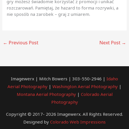
gry możesz świadomie korzystać z promocji i unikać
rozczarowań. Pamiętaj, że hazard to forma rozrywki, a
nie sposób na zarobek – graj z umiarem.
←
Previous Post
Next Post
→
Imagewerx | Mitch Bowers | 303-550-2946 |
Idaho
Aerial Photography
|
Washington Aerial Photography
|
Montana Aerial Photography
|
Colorado Aerial
Photography
Copyright © 2017- 2026 Imagewerx. All Rights Reserved.
Designed by
Colorado Web Impressions