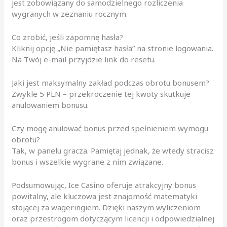
jest zobowiązany do samodzielnego rozliczenia
wygranych w zeznaniu rocznym.
Co zrobić, jeśli zapomnę hasła?
Kliknij opcję „Nie pamiętasz hasła” na stronie logowania.
Na Twój e-mail przyjdzie link do resetu.
Jaki jest maksymalny zakład podczas obrotu bonusem?
Zwykle 5 PLN – przekroczenie tej kwoty skutkuje
anulowaniem bonusu.
Czy mogę anulować bonus przed spełnieniem wymogu
obrotu?
Tak, w panelu gracza. Pamiętaj jednak, że wtedy stracisz
bonus i wszelkie wygrane z nim związane.
Podsumowując, Ice Casino oferuje atrakcyjny bonus
powitalny, ale kluczowa jest znajomość matematyki
stojącej za wageringiem. Dzięki naszym wyliczeniom
oraz przestrogom dotyczącym licencji i odpowiedzialnej