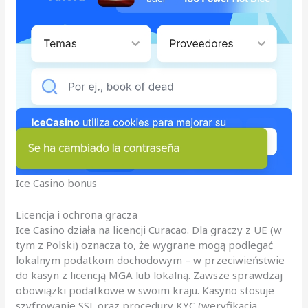
Ice Casino bonus
Licencja i ochrona gracza
Ice Casino działa na licencji Curacao. Dla graczy z UE (w
tym z Polski) oznacza to, że wygrane mogą podlegać
lokalnym podatkom dochodowym – w przeciwieństwie
do kasyn z licencją MGA lub lokalną. Zawsze sprawdzaj
obowiązki podatkowe w swoim kraju. Kasyno stosuje
szyfrowanie SSL oraz procedury KYC (weryfikacja