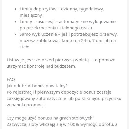
Limity depozytów – dzienny, tygodniowy,
miesięczny.
Limity czasu sesji – automatyczne wylogowanie
po przekroczeniu ustalonego czasu.
Samo wykluczenie – jeśli potrzebujesz przerwy,
możesz zablokować konto na 24 h, 7 dni lub na
stałe.
Ustaw je jeszcze przed pierwszą wpłatą – to pomoże
utrzymać kontrolę nad budżetem.
FAQ
Jak odebrać bonus powitalny?
Po rejestracji i pierwszym depozycie bonus zostaje
zaksięgowany automatycznie lub po kliknięciu przycisku
w panelu promocji.
Czy mogę użyć bonusu na grach stołowych?
Zazwyczaj sloty wliczają się w 100% wymogu obrotu, a