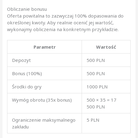
Obliczanie bonusu
Oferta powitalna to zazwyczaj 100% dopasowania do
określonej kwoty. Aby realnie ocenić jej wartość,
wykonajmy obliczenia na konkretnym przykładzie.
Parametr
Wartość
Depozyt
500 PLN
Bonus (100%)
500 PLN
Środki do gry
1000 PLN
Wymóg obrotu (35x bonus)
500 × 35 = 17
500 PLN
Ograniczenie maksymalnego
5 PLN
zakładu