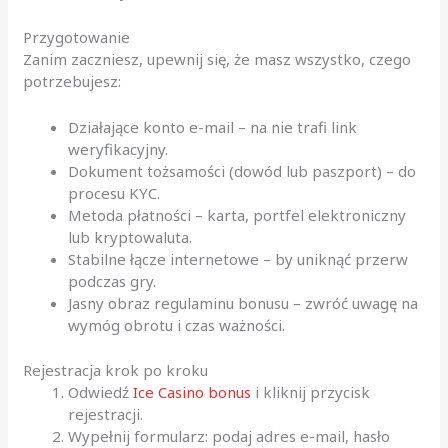
Przygotowanie
Zanim zaczniesz, upewnij się, że masz wszystko, czego
potrzebujesz:
Działające konto e-mail – na nie trafi link
weryfikacyjny.
Dokument tożsamości (dowód lub paszport) – do
procesu KYC.
Metoda płatności – karta, portfel elektroniczny
lub kryptowaluta.
Stabilne łącze internetowe – by uniknąć przerw
podczas gry.
Jasny obraz regulaminu bonusu – zwróć uwagę na
wymóg obrotu i czas ważności.
Rejestracja krok po kroku
Odwiedź
Ice Casino bonus
i kliknij przycisk
rejestracji.
Wypełnij formularz: podaj adres e-mail, hasło