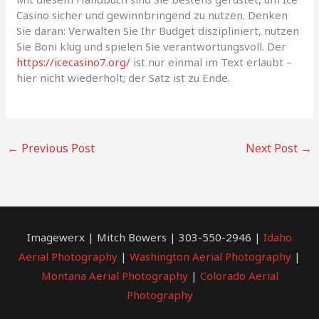
Casino sicher und gewinnbringend zu nutzen. Denken
Sie daran: Verwalten Sie Ihr Budget diszipliniert, nutzen
Sie Boni klug und spielen Sie verantwortungsvoll. Der
https://icecasino7.org/
ist nur einmal im Text erlaubt –
hier nicht wiederholt; der Satz ist zu Ende.
←
Previous Post
Next Post
→
Imagewerx | Mitch Bowers | 303-550-2946 |
Idaho
Aerial Photography
|
Washington Aerial Photography
|
Montana Aerial Photography
|
Colorado Aerial
Photography