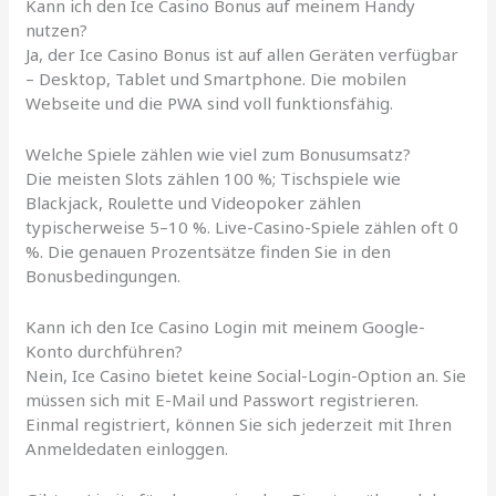
Kann ich den Ice Casino Bonus auf meinem Handy
nutzen?
Ja, der Ice Casino Bonus ist auf allen Geräten verfügbar
– Desktop, Tablet und Smartphone. Die mobilen
Webseite und die PWA sind voll funktionsfähig.
Welche Spiele zählen wie viel zum Bonusumsatz?
Die meisten Slots zählen 100 %; Tischspiele wie
Blackjack, Roulette und Videopoker zählen
typischerweise 5–10 %. Live-Casino-Spiele zählen oft 0
%. Die genauen Prozentsätze finden Sie in den
Bonusbedingungen.
Kann ich den Ice Casino Login mit meinem Google-
Konto durchführen?
Nein, Ice Casino bietet keine Social-Login-Option an. Sie
müssen sich mit E-Mail und Passwort registrieren.
Einmal registriert, können Sie sich jederzeit mit Ihren
Anmeldedaten einloggen.