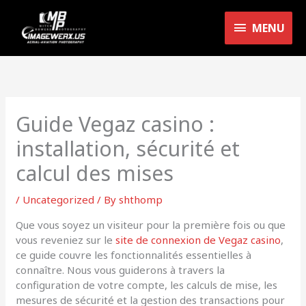
Skip
MENU
to
MENU
content
Guide Vegaz casino :
installation, sécurité et
calcul des mises
/
Uncategorized
/ By
shthomp
Que vous soyez un visiteur pour la première fois ou que
vous reveniez sur le
site de connexion de Vegaz casino
,
ce guide couvre les fonctionnalités essentielles à
connaître. Nous vous guiderons à travers la
configuration de votre compte, les calculs de mise, les
mesures de sécurité et la gestion des transactions pour