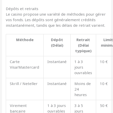
Dépôts et retraits
Le casino propose une variété de méthodes pour gérer
vos fonds. Les dépôts sont généralement crédités
instantanément, tandis que les délais de retrait varient.
Méthode
Dépôt
Retrait
Limi
(Délai)
(Délai
minim
typique)
Carte
Instantané
1 à 3
10 €
Visa/Mastercard
jours
ouvrables
Skrill / Neteller
Instantané
Moins de
10 €
24
heures
Virement
1 à 3 jours
3 à 5
50 €
bancaire
ouvrables
jours