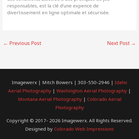
responsables, est la clé d’une expence de
divertissement en ligne optimale et sécurisée.
←
Previous Post
Next Post
→
Imagewerx | Mitch Bowers | 303-550-2946 |
Idaho
Aerial Photography
|
Washington Aerial Photography
|
Montana Aerial Photography
|
Colorado Aerial
Photography
Copyright © 2017- 2026 Imagewerx. All Rights Reserved.
Designed by
Colorado Web Impressions