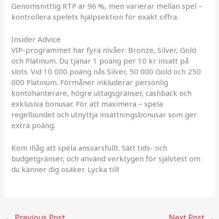
Genomsnittlig RTP är 96 %, men varierar mellan spel –
kontrollera spelets hjälpsektion för exakt siffra.
Insider Advice
VIP-programmet har fyra nivåer: Bronze, Silver, Gold
och Platinum. Du tjänar 1 poäng per 10 kr insatt på
slots. Vid 10 000 poäng nås Silver, 50 000 Gold och 250
000 Platinum. Förmåner inkluderar personlig
kontohanterare, högre uttagsgränser, cashback och
exklusiva bonusar. För att maximera – spela
regelbundet och utnyttja insättningsbonusar som ger
extra poäng.
Kom ihåg att spela ansvarsfullt. Sätt tids- och
budgetgränser, och använd verktygen för självtest om
du känner dig osäker. Lycka till!
←
Previous Post
Next Post
→