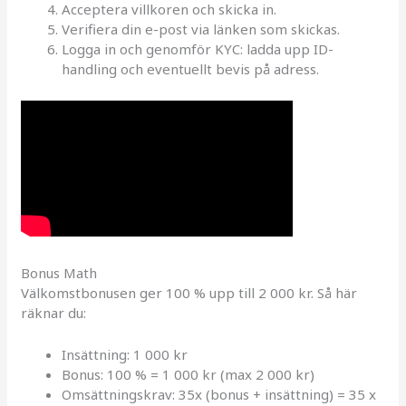
Acceptera villkoren och skicka in.
Verifiera din e-post via länken som skickas.
Logga in och genomför KYC: ladda upp ID-
handling och eventuellt bevis på adress.
Bonus Math
Välkomstbonusen ger 100 % upp till 2 000 kr. Så här
räknar du:
Insättning: 1 000 kr
Bonus: 100 % = 1 000 kr (max 2 000 kr)
Omsättningskrav: 35x (bonus + insättning) = 35 x