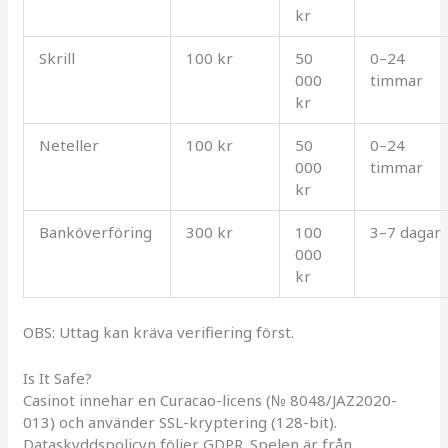
kr
Skrill
100 kr
50
0–24
000
timmar
kr
Neteller
100 kr
50
0–24
000
timmar
kr
Banköverföring
300 kr
100
3–7 dagar
000
kr
OBS: Uttag kan kräva verifiering först.
Is It Safe?
Casinot innehar en Curacao-licens (№ 8048/JAZ2020-
013) och använder SSL-kryptering (128-bit).
Dataskyddspolicyn följer GDPR. Spelen är från