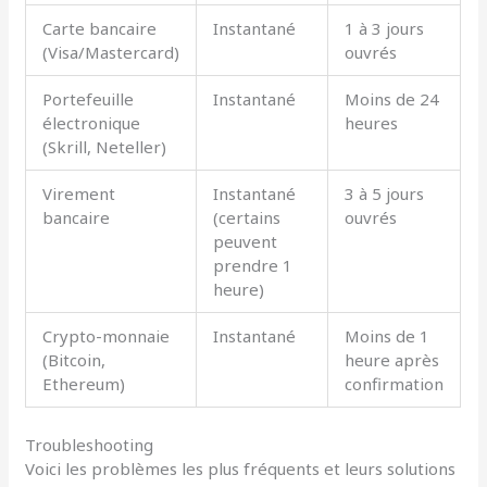
Carte bancaire
Instantané
1 à 3 jours
(Visa/Mastercard)
ouvrés
Portefeuille
Instantané
Moins de 24
électronique
heures
(Skrill, Neteller)
Virement
Instantané
3 à 5 jours
bancaire
(certains
ouvrés
peuvent
prendre 1
heure)
Crypto-monnaie
Instantané
Moins de 1
(Bitcoin,
heure après
Ethereum)
confirmation
Troubleshooting
Voici les problèmes les plus fréquents et leurs solutions