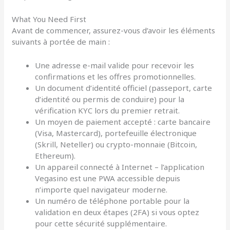
What You Need First
Avant de commencer, assurez-vous d’avoir les éléments
suivants à portée de main :
Une adresse e-mail valide pour recevoir les
confirmations et les offres promotionnelles.
Un document d’identité officiel (passeport, carte
d’identité ou permis de conduire) pour la
vérification KYC lors du premier retrait.
Un moyen de paiement accepté : carte bancaire
(Visa, Mastercard), portefeuille électronique
(Skrill, Neteller) ou crypto-monnaie (Bitcoin,
Ethereum).
Un appareil connecté à Internet – l’application
Vegasino est une PWA accessible depuis
n’importe quel navigateur moderne.
Un numéro de téléphone portable pour la
validation en deux étapes (2FA) si vous optez
pour cette sécurité supplémentaire.