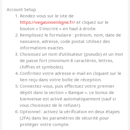
Account Setup
Rendez-vous sur le site de
https://vegasinoenligne.fr/
et cliquez sur le
bouton « S’inscrire » en haut à droite.
Remplissez le formulaire : prénom, nom, date de
naissance, adresse, code postal. Utilisez des
informations exactes.
Choisissez un nom d’utilisateur (pseudo) et un mot
de passe fort (minimum 8 caractères, lettres,
chiffres et symboles).
Confirmez votre adresse e-mail en cliquant sur le
lien reçu dans votre boîte de réception.
Connectez-vous, puis effectuez votre premier
dépôt dans la section « Banque ». Le bonus de
bienvenue est activé automatiquement (sauf si
vous choisissez de le refuser).
Optionnel : activez la vérification en deux étapes
(2FA) dans les paramètres de sécurité pour
protéger votre compte.