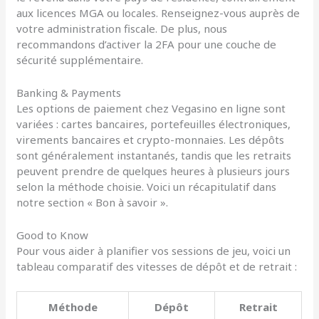
aux licences MGA ou locales. Renseignez-vous auprès de
votre administration fiscale. De plus, nous
recommandons d’activer la 2FA pour une couche de
sécurité supplémentaire.
Banking & Payments
Les options de paiement chez Vegasino en ligne sont
variées : cartes bancaires, portefeuilles électroniques,
virements bancaires et crypto-monnaies. Les dépôts
sont généralement instantanés, tandis que les retraits
peuvent prendre de quelques heures à plusieurs jours
selon la méthode choisie. Voici un récapitulatif dans
notre section « Bon à savoir ».
Good to Know
Pour vous aider à planifier vos sessions de jeu, voici un
tableau comparatif des vitesses de dépôt et de retrait :
Méthode
Dépôt
Retrait