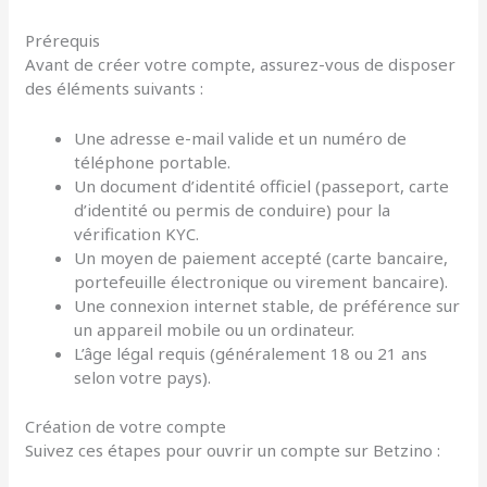
Prérequis
Avant de créer votre compte, assurez-vous de disposer
des éléments suivants :
Une adresse e-mail valide et un numéro de
téléphone portable.
Un document d’identité officiel (passeport, carte
d’identité ou permis de conduire) pour la
vérification KYC.
Un moyen de paiement accepté (carte bancaire,
portefeuille électronique ou virement bancaire).
Une connexion internet stable, de préférence sur
un appareil mobile ou un ordinateur.
L’âge légal requis (généralement 18 ou 21 ans
selon votre pays).
Création de votre compte
Suivez ces étapes pour ouvrir un compte sur Betzino :