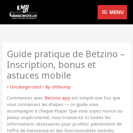
Skip
MENU
to
MENU
content
Guide pratique de Betzino –
Inscription, bonus et
astuces mobile
/
Uncategorized
/ By
shthomp
Commencer avec
Betzino app
est simple une fois que
vous connaissez les étapes — ce guide vous
accompagne à chaque étape. Que vous soyez novice ou
joueur expérimenté, vous trouverez ici toutes les
informations nécessaires pour profiter pleinement de
l’offre de bienvenue et des fonctionnalités mobiles.