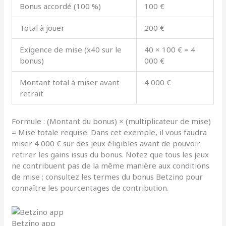
Bonus accordé (100 %)
100 €
Total à jouer
200 €
Exigence de mise (x40 sur le
40 × 100 € = 4
bonus)
000 €
Montant total à miser avant
4 000 €
retrait
Formule : (Montant du bonus) × (multiplicateur de mise)
= Mise totale requise. Dans cet exemple, il vous faudra
miser 4 000 € sur des jeux éligibles avant de pouvoir
retirer les gains issus du bonus. Notez que tous les jeux
ne contribuent pas de la même manière aux conditions
de mise ; consultez les termes du bonus Betzino pour
connaître les pourcentages de contribution.
Betzino app