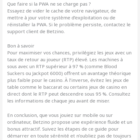
Que faire si la PWA ne se charge pas ?
Essayez de vider le cache de votre navigateur, de
mettre à jour votre système d’exploitation ou de
réinstaller la PWA. Si le problème persiste, contactez le
support client de Betzino.
Bon à savoir
Pour maximiser vos chances, privilégiez les jeux avec un
taux de retour au joueur (RTP) élevé. Les machines à
sous avec un RTP supérieur à 97 % (comme Blood
Suckers ou Jackpot 6000) offrent un avantage théorique
plus faible pour le casino. À l’inverse, évitez les jeux de
table comme le baccarat ou certains jeux de casino en
direct dont le RTP peut descendre sous 95 %. Consultez
les informations de chaque jeu avant de miser.
En conclusion, que vous jouiez sur mobile ou sur
ordinateur, Betzino propose une expérience fluide et un
bonus attractif. Suivez les étapes de ce guide pour
démarrer en toute sérénité et n’oubliez pas de toujours