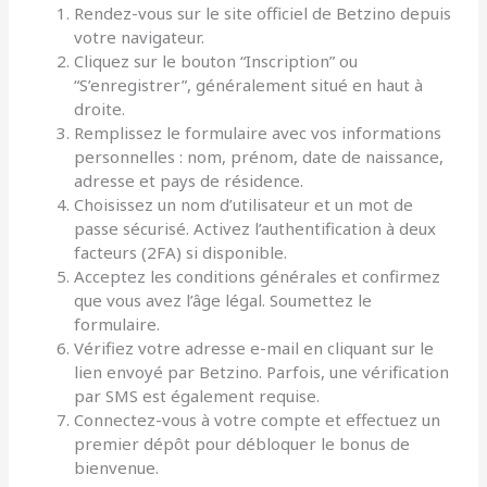
Rendez-vous sur le site officiel de Betzino depuis
votre navigateur.
Cliquez sur le bouton “Inscription” ou
“S’enregistrer”, généralement situé en haut à
droite.
Remplissez le formulaire avec vos informations
personnelles : nom, prénom, date de naissance,
adresse et pays de résidence.
Choisissez un nom d’utilisateur et un mot de
passe sécurisé. Activez l’authentification à deux
facteurs (2FA) si disponible.
Acceptez les conditions générales et confirmez
que vous avez l’âge légal. Soumettez le
formulaire.
Vérifiez votre adresse e-mail en cliquant sur le
lien envoyé par Betzino. Parfois, une vérification
par SMS est également requise.
Connectez-vous à votre compte et effectuez un
premier dépôt pour débloquer le bonus de
bienvenue.