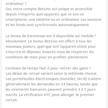
ordinateur ?
Oui, votre compte Betzino est unique et accessible
depuis n’importe quel appareil, que ce soit un
smartphone, une tablette ou un ordinateur. Les sessions
et les fonds sont synchronisés automatiquement.
Le bonus de bienvenue est-il disponible sur mobile ?
Absolument. Le bonus Betzino est offert à tous les
nouveaux joueurs, quel que soit l’appareil utilisé pour
s’inscrire et déposer. Assurez-vous de respecter les
conditions de mise pour en profiter pleinement.
Combien de temps faut-il pour retirer des gains ?
Les délais de retrait varient selon la méthode choisie.
Les portefeuilles électroniques (Neteller, Skrill) traitent
généralement les demandes en 24 heures, tandis que
les virements bancaires peuvent prendre 3 à 5 jours
ouvrés. La vérification KYC peut allonger le premier
retrait.