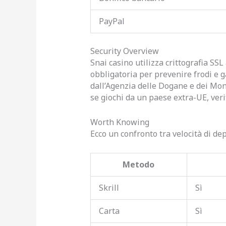
PayPal
Security Overview
Snai casino utilizza crittografia SSL 
obbligatoria per prevenire frodi e g
dall’Agenzia delle Dogane e dei Mono
se giochi da un paese extra-UE, verif
Worth Knowing
Ecco un confronto tra velocità di dep
Metodo
Skrill
Sì
Carta
Sì