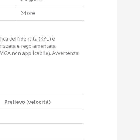
24 ore
ica dell’identità (KYC) è
torizzata e regolamentata
 (MGA non applicabile). Avvertenza:
Prelievo (velocità)