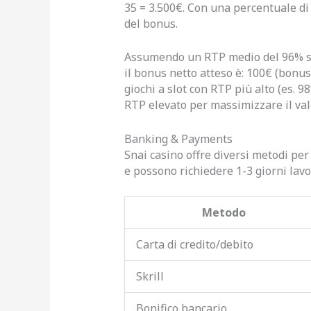
35 = 3.500€. Con una percentuale di
del bonus.
Assumendo un RTP medio del 96% sugli
il bonus netto atteso è: 100€ (bonus
giochi a slot con RTP più alto (es. 9
RTP elevato per massimizzare il val
Banking & Payments
Snai casino offre diversi metodi per 
e possono richiedere 1-3 giorni lavo
Metodo
Carta di credito/debito
Skrill
Bonifico bancario