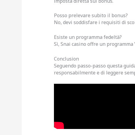
imposta diretta sul bonus.
Posso prelevare subito il bonus?
No, devi soddisfare i requisiti di s
Esiste un programma fedeltà?
Sì, Snai casino offre un programma V
Conclusion
Seguendo passo-passo questa guida, 
responsabilmente e di leggere semp