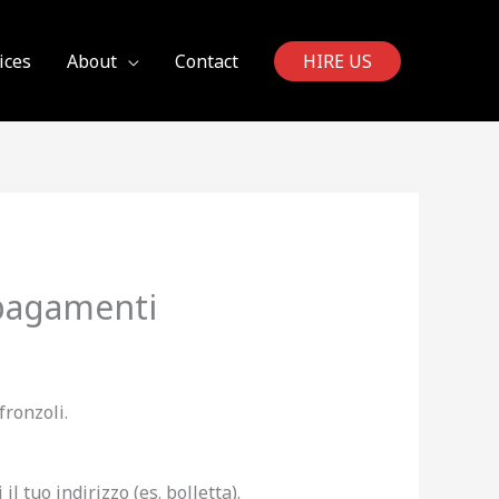
ices
About
Contact
HIRE US
 pagamenti
fronzoli.
l tuo indirizzo (es. bolletta).