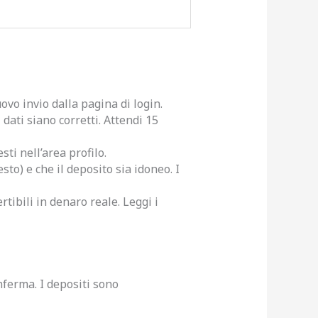
ovo invio dalla pagina di login.
dati siano corretti. Attendi 15
ti nell’area profilo.
sto) e che il deposito sia idoneo. I
tibili in denaro reale. Leggi i
onferma. I depositi sono