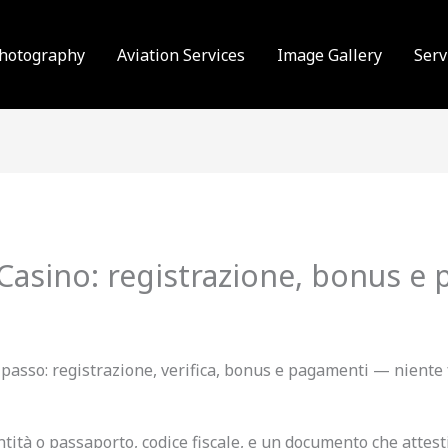
Photography
Aviation Services
Image Gallery
Serv
 Casino: registrazione, bonus e
passo: registrazione, verifica, bonus e pagamenti — niente 
ità o passaporto, codice fiscale, e un documento che attesti i