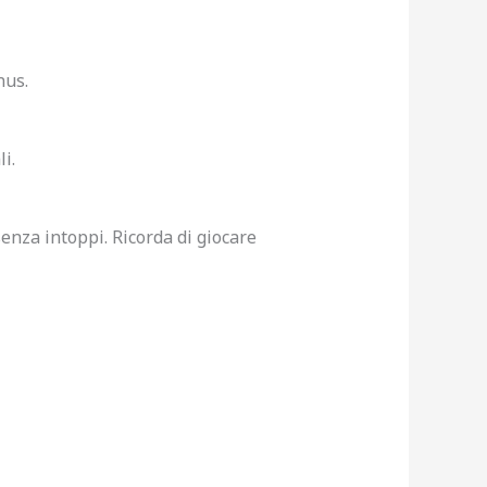
nus.
i.
enza intoppi. Ricorda di giocare